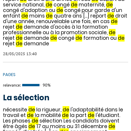
service national,
de
congé
de
maternité,
de
congé d'adoption ou
de
congé pour garde d'un
enfant
de
moins
de
quatre ans [...] report
de
droit
d'une année, renouvelable une fois, en cas
de
rejet
de
demande d'accès à la formation
professionnelle ou à la promotion sociale,
de
rejet
de
demande
de
congé
de
formation ou
de
rejet
de
demande
28/05/2025 13:40
PAGES
relevance:
90%
La sélection
nécessite
de
la rigueur,
de
l'adaptabilité dans le
travail et
de
la mobilité
de
la part
de
l'étudiant.
Les phases
de
sélection Les candidats doivent
être âgés
de
17 au moins au 31 décembre
de