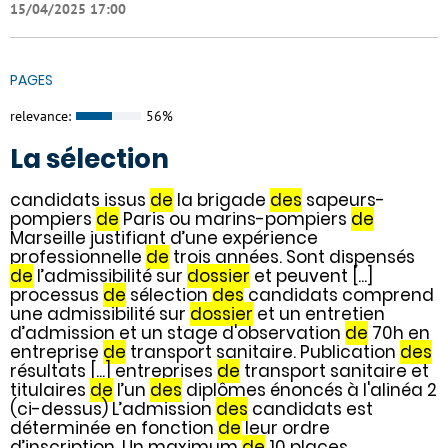
15/04/2025 17:00
PAGES
relevance:
56%
La sélection
candidats issus
de
la brigade
des
sapeurs-
pompiers
de
Paris ou marins-pompiers
de
Marseille justifiant d’une expérience
professionnelle
de
trois années. Sont dispensés
de
l’admissibilité sur
dossier
et peuvent [...]
processus
de
sélection
des
candidats comprend
une admissibilité sur
dossier
et un entretien
d’admission et un stage d'observation
de
70h en
entreprise
de
transport sanitaire. Publication
des
résultats [...] entreprises
de
transport sanitaire et
titulaires
de
l’un
des
diplômes énoncés à l'alinéa 2
(ci-dessus) L’admission
des
candidats est
déterminée en fonction
de
leur ordre
d’inscription. Un maximum
de
10 places