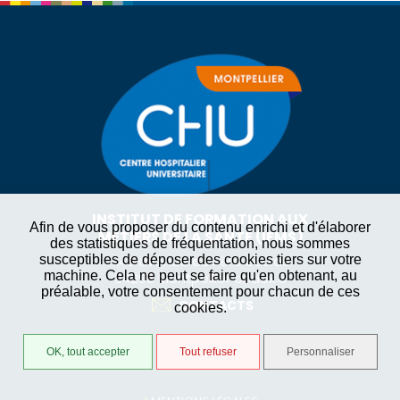
INSTITUT DE FORMATION AUX
Afin de vous proposer du contenu enrichi et d'élaborer
MÉTIERS DE LA SANTÉ (IFMS)
des statistiques de fréquentation, nous sommes
1146 avenue du Père Soulas
susceptibles de déposer des cookies tiers sur votre
machine. Cela ne peut se faire qu'en obtenant, au
34295 Montpellier cedex 5
préalable, votre consentement pour chacun de ces
CONTACTS
cookies.
OK, tout accepter
Tout refuser
Personnaliser