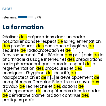
PAGES
relevance:
59%
La formation
Réaliser
des
préparations dans un cadre
hospitalier dans le respect
de
la réglementation,
des
procédures,
des
consignes d’hygiène,
de
sécurité,
de
radioprotection et
de
l’environnement. C4 – Réaliser
des
pr [...] sein
de
la
pharmacie à usage intérieur et
des
préparations
radio pharmaceutiques dans le respect
de
la
réglementation,
des
procédures et
des
consignes d’hygiène,
de
sécurité,
de
radioprotection et
de
l’ [...] le développement
de
compétences. Domaine 5: Mettre en œuvre
des
travaux
de
recherche et
des
actions
de
développement
de
compétences dans le cadre
de
démarche d’amélioration continue
des
pratiques profe