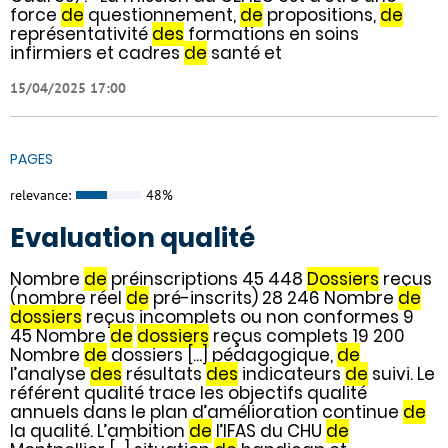
force
de
questionnement,
de
propositions,
de
représentativité
des
formations en soins
infirmiers et cadres
de
santé et
15/04/2025 17:00
PAGES
relevance:
48%
Evaluation qualité
Nombre
de
préinscriptions 45 448
Dossiers
reçus
(nombre réel
de
pré-inscrits) 28 246 Nombre
de
dossiers
reçus incomplets ou non conformes 9
45 Nombre
de
dossiers
reçus complets 19 200
Nombre
de
dossiers [...] pédagogique,
de
l’analyse
des
résultats
des
indicateurs
de
suivi. Le
référent qualité trace les objectifs qualité
annuels dans le plan d’amélioration continue
de
la qualité. L’ambition
de
l’IFAS du CHU
de