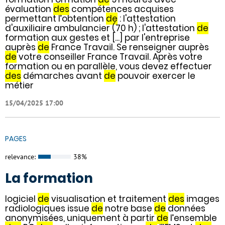
évaluation
des
compétences acquises
permettant l’obtention
de
: l'attestation
d'auxiliaire ambulancier (70 h) ; l'attestation
de
formation aux gestes et [...] par l'entreprise
auprès
de
France Travail. Se renseigner auprès
de
votre conseiller France Travail. Après votre
formation ou en parallèle, vous devez effectuer
des
démarches avant
de
pouvoir exercer le
métier
15/04/2025 17:00
PAGES
relevance:
38%
La formation
logiciel
de
visualisation et traitement
des
images
radiologiques issue
de
notre base
de
données
anonymisées, uniquement à partir
de
l’ensemble