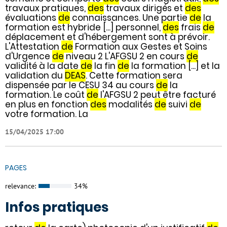
travaux pratiques,
des
travaux dirigés et
des
évaluations
de
connaissances. Une partie
de
la
formation est hybride [...] personnel,
des
frais
de
déplacement et d'hébergement sont à prévoir.
L'Attestation
de
Formation aux Gestes et Soins
d'Urgence
de
niveau 2 L'AFGSU 2 en cours
de
validité à la date
de
la fin
de
la formation [...] et la
validation du
DEAS
. Cette formation sera
dispensée par le CESU 34 au cours
de
la
formation. Le coût
de
l'AFGSU 2 peut être facturé
en plus en fonction
des
modalités
de
suivi
de
votre formation. La
15/04/2025 17:00
PAGES
relevance:
34%
Infos pratiques