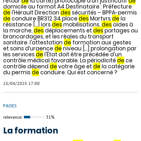
retour
de
la carte) photocopie d'un justificatif
de
domicile au format A4 Destinataire : Préfecture
de
l'Hérault Direction
des
sécurités – BPPA-permis
de
conduire BR312 34 place
des
Martyrs
de
la
résistance [...] lors
des
mobilisations,
des
aides à
la marche,
des
déplacements et
des
portages ou
brancardages, et les règles du transport
sanitaire. l'attestation
de
formation aux gestes
et soins d’urgence
de
niveau [...] prolongation par
les services
de
l'État doit être précédée d'un
contrôle médical favorable. La périodicité
de
ce
contrôle dépend
de
votre âge et
de
la catégorie
du permis
de
conduire. Qui est concerné ?
15/04/2025 17:00
PAGES
relevance:
31%
La formation