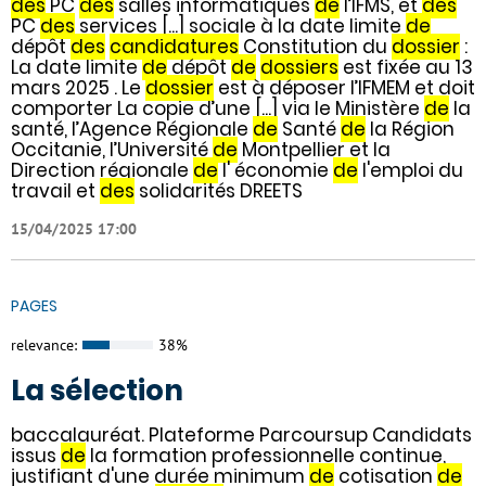
des
PC
des
salles informatiques
de
l’IFMS, et
des
PC
des
services [...] sociale à la date limite
de
dépôt
des
candidatures
Constitution du
dossier
:
La date limite
de
dépôt
de
dossiers
est fixée au 13
mars 2025 . Le
dossier
est à déposer l’IFMEM et doit
comporter La copie d’une [...] via le Ministère
de
la
santé, l’Agence Régionale
de
Santé
de
la Région
Occitanie, l’Université
de
Montpellier et la
Direction régionale
de
l' économie
de
l'emploi du
travail et
des
solidarités DREETS
15/04/2025 17:00
PAGES
relevance:
38%
La sélection
baccalauréat. Plateforme Parcoursup Candidats
issus
de
la formation professionnelle continue,
justifiant d'une durée minimum
de
cotisation
de