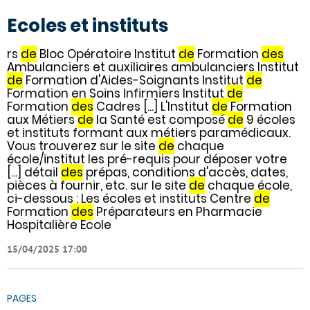
Ecoles et instituts
rs
de
Bloc Opératoire Institut
de
Formation
des
Ambulanciers et auxiliaires ambulanciers Institut
de
Formation d'Aides-Soignants Institut
de
Formation en Soins Infirmiers Institut
de
Formation
des
Cadres [...] L'Institut
de
Formation
aux Métiers
de
la Santé est composé
de
9 écoles
et instituts formant aux métiers paramédicaux.
Vous trouverez sur le site
de
chaque
école/institut les pré-requis pour déposer votre
[...] détail
des
prépas, conditions d'accès, dates,
pièces à fournir, etc. sur le site
de
chaque école,
ci-dessous : Les écoles et instituts Centre
de
Formation
des
Préparateurs en Pharmacie
Hospitalière Ecole
15/04/2025 17:00
PAGES