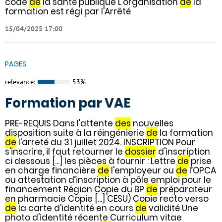
code
de
la santé publique L'organisation
de
la
formation est régi par l'Arrêté
15/04/2025 17:00
PAGES
relevance:
53%
Formation par VAE
PRE-REQUIS Dans l'attente
des
nouvelles
disposition suite à la réingénierie
de
la formation
de
l'arreté du 31 juillet 2024. INSCRIPTION Pour
s'inscrire, il faut retourner le
dossier
d'inscription
ci dessous [...] les pièces à fournir : Lettre
de
prise
en charge financière
de
l'employeur ou
de
l’OPCA
ou attestation d’inscription à pôle emploi pour le
financement Région Copie du BP
de
préparateur
en pharmacie Copie [...] CESU) Copie recto verso
de
la carte d'identité en cours
de
validité Une
photo d'identité récente Curriculum vitae