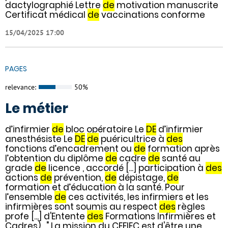
dactylographié Lettre
de
motivation manuscrite
Certificat médical
de
vaccinations conforme
15/04/2025 17:00
PAGES
relevance:
50%
Le métier
d’infirmier
de
bloc opératoire Le
DE
d’infirmier
anesthésiste Le
DE
de
puéricultrice à
des
fonctions d’encadrement ou
de
formation après
l’obtention du diplôme
de
cadre
de
santé au
grade
de
licence , accordé [...] participation à
des
actions
de
prévention,
de
dépistage,
de
formation et d’éducation à la santé. Pour
l’ensemble
de
ces activités, les infirmiers et les
infirmières sont soumis au respect
des
règles
profe [...] d'Entente
des
Formations Infirmières et
Cadres) . " La mission du CEFIEC est d'être une