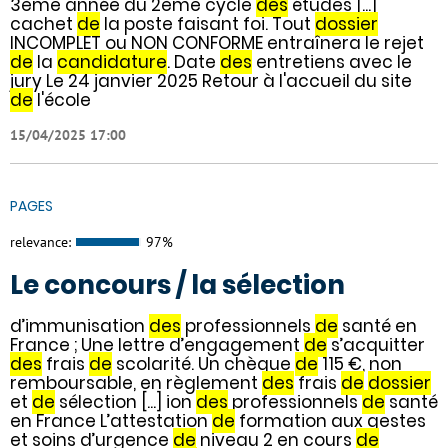
3ème année du 2ème cycle
des
études [...]
cachet
de
la poste faisant foi. Tout
dossier
INCOMPLET ou NON CONFORME entraînera le rejet
de
la
candidature
. Date
des
entretiens avec le
jury Le 24 janvier 2025 Retour à l'accueil du site
de
l'école
15/04/2025 17:00
PAGES
relevance:
97%
Le concours / la sélection
d’immunisation
des
professionnels
de
santé en
France ; Une lettre d’engagement
de
s’acquitter
des
frais
de
scolarité. Un chèque
de
115 €, non
remboursable, en règlement
des
frais
de
dossier
et
de
sélection [...] ion
des
professionnels
de
santé
en France L’attestation
de
formation aux gestes
et soins d’urgence
de
niveau 2 en cours
de