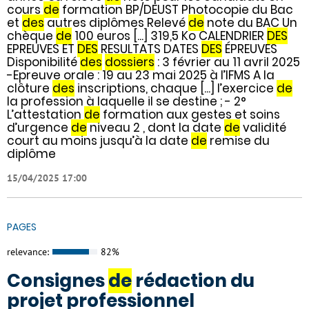
cours
de
formation BP/DEUST Photocopie du Bac
et
des
autres diplômes Relevé
de
note du BAC Un
chèque
de
100 euros [...] 319,5 Ko CALENDRIER
DES
EPREUVES ET
DES
RESULTATS DATES
DES
ÉPREUVES
Disponibilité
des
dossiers
: 3 février au 11 avril 2025
-Epreuve orale : 19 au 23 mai 2025 à l’IFMS A la
clôture
des
inscriptions, chaque [...] l’exercice
de
la profession à laquelle il se destine ; - 2°
L’attestation
de
formation aux gestes et soins
d’urgence
de
niveau 2 , dont la date
de
validité
court au moins jusqu’à la date
de
remise du
diplôme
15/04/2025 17:00
PAGES
relevance:
82%
Consignes
de
rédaction du
projet professionnel