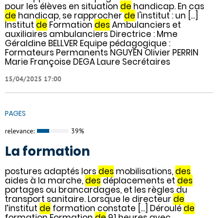
pour les élèves en situation
de
handicap. En cas
de
handicap, se rapprocher
de
l'institut : un [...]
Institut
de
Formation
des
Ambulanciers et
auxiliaires ambulanciers Directrice : Mme
Géraldine BELLVER Equipe pédagogique :
Formateurs Permanents NGUYEN Olivier PERRIN
Marie Françoise DEGA Laure Secrétaires
15/04/2025 17:00
PAGES
relevance:
39%
La formation
postures adaptés lors
des
mobilisations,
des
aides à la marche,
des
déplacements et
des
portages ou brancardages, et les règles du
transport sanitaire. Lorsque le directeur
de
l’institut
de
formation constate [...] Déroulé
de
formation Formation
de
91 heures avec