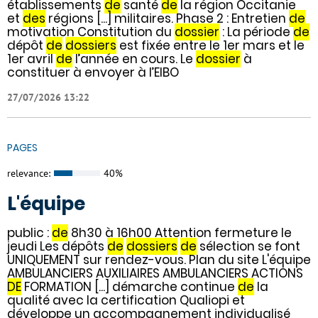
établissements
de
santé
de
la région Occitanie
et
des
régions [...] militaires. Phase 2 : Entretien
de
motivation Constitution du
dossier
: La période
de
dépôt
de
dossiers
est fixée entre le 1er mars et le
1er avril
de
l’année en cours. Le
dossier
à
constituer à envoyer à l’EIBO
27/07/2026 13:22
PAGES
relevance:
40%
L'équipe
public :
de
8h30 à 16h00 Attention fermeture le
jeudi Les dépôts
de
dossiers
de
sélection se font
UNIQUEMENT sur rendez-vous. Plan du site L'équipe
AMBULANCIERS AUXILIAIRES AMBULANCIERS ACTIONS
DE
FORMATION [...] démarche continue
de
la
qualité avec la certification Qualiopi et
développe un accompagnement individualisé