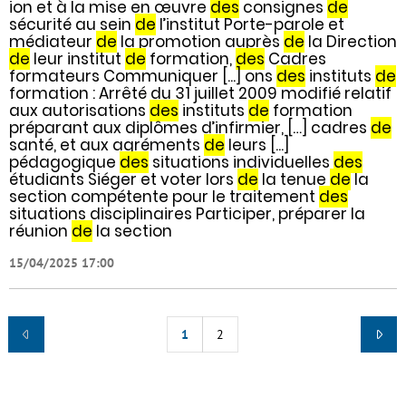
ion et à la mise en œuvre
des
consignes
de
sécurité au sein
de
l’institut Porte-parole et
médiateur
de
la promotion auprès
de
la Direction
de
leur institut
de
formation,
des
Cadres
formateurs Communiquer [...] ons
des
instituts
de
formation : Arrêté du 31 juillet 2009 modifié relatif
aux autorisations
des
instituts
de
formation
préparant aux diplômes d’infirmier, […] cadres
de
santé, et aux agréments
de
leurs [...]
pédagogique
des
situations individuelles
des
étudiants Siéger et voter lors
de
la tenue
de
la
section compétente pour le traitement
des
situations disciplinaires Participer, préparer la
réunion
de
la section
15/04/2025 17:00
1
2