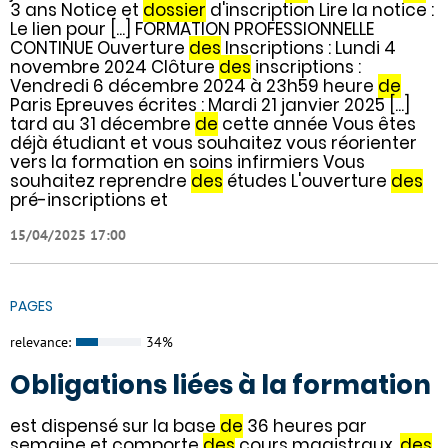
3 ans Notice et
dossier
d'inscription Lire la notice :
Le lien pour [...] FORMATION PROFESSIONNELLE
CONTINUE Ouverture
des
Inscriptions : Lundi 4
novembre 2024 Clôture
des
inscriptions :
Vendredi 6 décembre 2024 à 23h59 heure
de
Paris Epreuves écrites : Mardi 21 janvier 2025 [...]
tard au 31 décembre
de
cette année Vous êtes
déjà étudiant et vous souhaitez vous réorienter
vers la formation en soins infirmiers Vous
souhaitez reprendre
des
études L'ouverture
des
pré-inscriptions et
15/04/2025 17:00
PAGES
relevance:
34%
Obligations liées à la formation
est dispensé sur la base
de
36 heures par
semaine et comporte
des
cours magistraux,
des