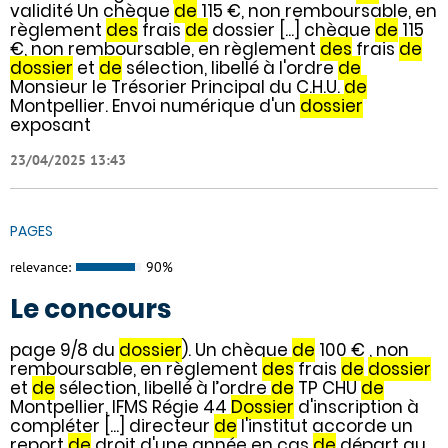
validité Un chèque
de
115 €, non remboursable, en
règlement
des
frais
de
dossier [...] chèque
de
115
€, non remboursable, en règlement
des
frais
de
dossier
et
de
sélection, libellé à l'ordre
de
Monsieur le Trésorier Principal du C.H.U.
de
Montpellier. Envoi numérique d'un
dossier
exposant
23/04/2025 13:43
PAGES
relevance:
90%
Le concours
page 9/8 du
dossier
). Un chèque
de
100 € , non
remboursable, en règlement
des
frais
de
dossier
et
de
sélection, libellé à l’ordre
de
TP CHU
de
Montpellier, IFMS Régie 44
Dossier
d'inscription à
compléter [...] directeur
de
l'institut accorde un
report
de
droit d'une année en cas
de
départ au