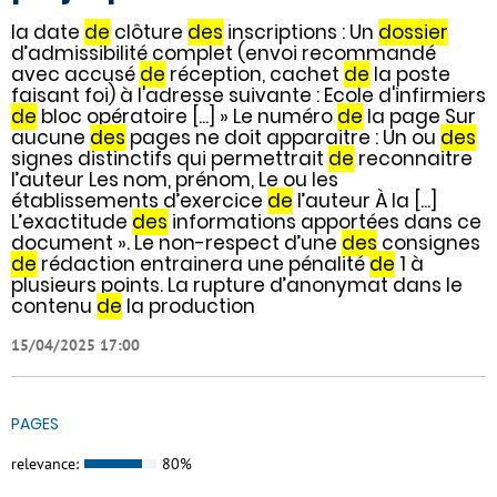
la date
de
clôture
des
inscriptions : Un
dossier
d’admissibilité complet (envoi recommandé
avec accusé
de
réception, cachet
de
la poste
faisant foi) à l'adresse suivante : Ecole d'infirmiers
de
bloc opératoire [...] » Le numéro
de
la page Sur
aucune
des
pages ne doit apparaitre : Un ou
des
signes distinctifs qui permettrait
de
reconnaitre
l’auteur Les nom, prénom, Le ou les
établissements d’exercice
de
l’auteur À la [...]
L’exactitude
des
informations apportées dans ce
document ». Le non-respect d’une
des
consignes
de
rédaction entrainera une pénalité
de
1 à
plusieurs points. La rupture d’anonymat dans le
contenu
de
la production
15/04/2025 17:00
PAGES
relevance:
80%