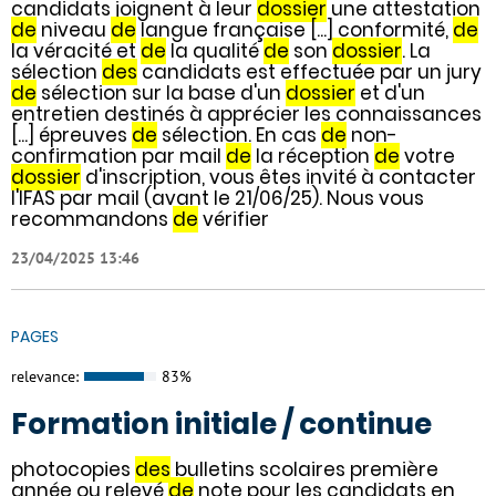
candidats joignent à leur
dossier
une attestation
de
niveau
de
langue française [...] conformité,
de
la véracité et
de
la qualité
de
son
dossier
. La
sélection
des
candidats est effectuée par un jury
de
sélection sur la base d'un
dossier
et d'un
entretien destinés à apprécier les connaissances
[...] épreuves
de
sélection. En cas
de
non-
confirmation par mail
de
la réception
de
votre
dossier
d'inscription, vous êtes invité à contacter
l'IFAS par mail (avant le 21/06/25). Nous vous
recommandons
de
vérifier
23/04/2025 13:46
PAGES
relevance:
83%
Formation initiale / continue
photocopies
des
bulletins scolaires première
année ou relevé
de
note pour les candidats en