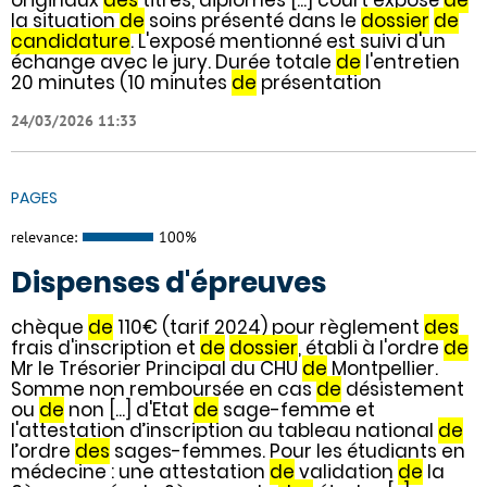
la situation
de
soins présenté dans le
dossier
de
candidature
. L'exposé mentionné est suivi d'un
échange avec le jury. Durée totale
de
l'entretien
20 minutes (10 minutes
de
présentation
24/03/2026 11:33
PAGES
relevance:
100%
Dispenses d'épreuves
chèque
de
110€ (tarif 2024) pour règlement
des
frais d'inscription et
de
dossier
, établi à l'ordre
de
Mr le Trésorier Principal du CHU
de
Montpellier.
Somme non remboursée en cas
de
désistement
ou
de
non [...] d'Etat
de
sage-femme et
l'attestation d’inscription au tableau national
de
l’ordre
des
sages-femmes. Pour les étudiants en
médecine : une attestation
de
validation
de
la