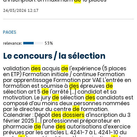
24/03/2026 12:17
PAGES
relevance:
53%
Le concours / la sélection
validation
des
acquis
de
l'expérience (5 places
en ETP) Formation initiale / continue Formation
par apprentissage Formation par VAE L'entrée en
formation est soumise à
des
épreuves
de
sélection art 5
de
l'arrêté [...] candidat et sa
motivation. Le jury
de
sélection
des
candidats est
composé d’au moins deux personnes nommées
par le directeur du centre
de
formation.
Calendrier : Dépôt
des
dossiers
d'inscription du 3
février 2025 [...] professionnel préparateur en
pharmacie
de
l’une
des
autorisations d’exercice
prévues par les articles L. 4241-7 à L. 4241-10 du