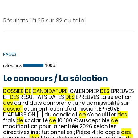
Résultats 1 à 25 sur 32 au total
PAGES
relevance:
100%
Le concours / La sélection
DOSSIER
DE
CANDIDATURE
. CALENDRIER
DES
ÉPREUVES
ET
DES
RÉSULTATS DATES
DES
ÉPREUVES La sélection
des
candidats comprend : une admissibilité sur
dossier
et un entretien d'admission. ÉPREUVE
D’ADMISSION [...] du candidat
de
s'acquitter
des
frais
de
scolarité
de
10 100 € susceptible
de
modification pour la rentrée 2026 selon les
directives institutionnelles ; Pièce 4 : la copie
des
originaux
des
titres, diplômes [...] court exposé
de