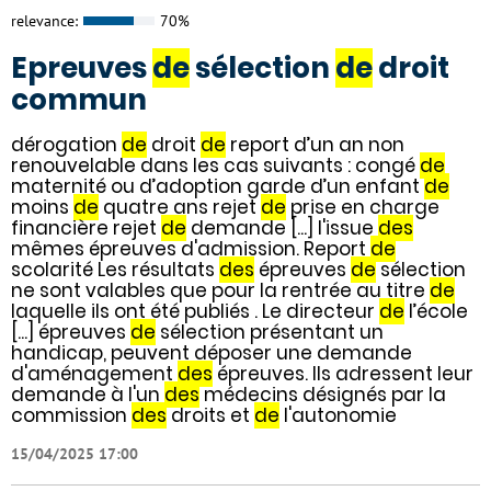
relevance:
70%
Epreuves
de
sélection
de
droit
commun
dérogation
de
droit
de
report d’un an non
renouvelable dans les cas suivants : congé
de
maternité ou d’adoption garde d’un enfant
de
moins
de
quatre ans rejet
de
prise en charge
financière rejet
de
demande [...] l'issue
des
mêmes épreuves d'admission. Report
de
scolarité Les résultats
des
épreuves
de
sélection
ne sont valables que pour la rentrée au titre
de
laquelle ils ont été publiés . Le directeur
de
l’école
[...] épreuves
de
sélection présentant un
handicap, peuvent déposer une demande
d'aménagement
des
épreuves. Ils adressent leur
demande à l'un
des
médecins désignés par la
commission
des
droits et
de
l'autonomie
15/04/2025 17:00