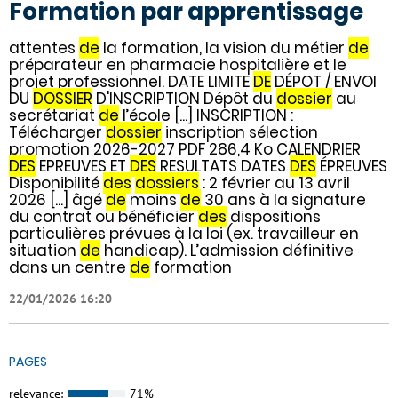
Formation par apprentissage
attentes
de
la formation, la vision du métier
de
préparateur en pharmacie hospitalière et le
projet professionnel. DATE LIMITE
DE
DÉPOT / ENVOI
DU
DOSSIER
D'INSCRIPTION Dépôt du
dossier
au
secrétariat
de
l’école [...] INSCRIPTION :
Télécharger
dossier
inscription sélection
promotion 2026-2027 PDF 286,4 Ko CALENDRIER
DES
EPREUVES ET
DES
RESULTATS DATES
DES
ÉPREUVES
Disponibilité
des
dossiers
: 2 février au 13 avril
2026 [...] âgé
de
moins
de
30 ans à la signature
du contrat ou bénéficier
des
dispositions
particulières prévues à la loi (ex. travailleur en
situation
de
handicap). L’admission définitive
dans un centre
de
formation
22/01/2026 16:20
PAGES
relevance:
71%