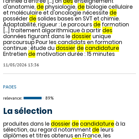
l’année d’entrée [...] on
des
enseignement
d'anatomie,
de
physiologie,
de
biologie cellulaire
et moléculaire et d'oncologie nécessite
de
posséder
de
solides bases en SVT et chimie.
Adaptabilité, rigueur : Le parcours
de
formation
[...] traitement algorithmique à partir
des
données figurant dans le
dossier
unique
parcoursup Pour les candidats en formation
continue : étude du
dossier
de
candidature
Entretien
de
motivation durée : 15 minutes
11/05/2026 13:36
PAGES
relevance:
89%
La sélection
produites dans le
dossier
de
candidature
à la
sélection, au regard notamment
de
leurs
diplômes et titres obtenus en France, les