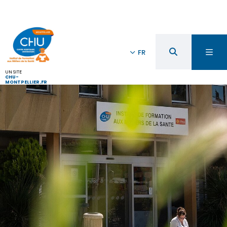
FR
UN SITE
CHU-
MONTPELLIER.FR