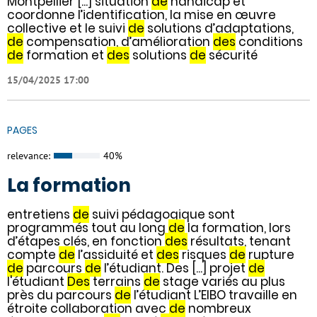
Montpellier [...] situation
de
handicap et
coordonne l’identification, la mise en œuvre
collective et le suivi
de
solutions d’adaptations,
de
compensation, d’amélioration
des
conditions
de
formation et
des
solutions
de
sécurité
15/04/2025 17:00
PAGES
relevance:
40%
La formation
entretiens
de
suivi pédagogique sont
programmés tout au long
de
la formation, lors
d’étapes clés, en fonction
des
résultats, tenant
compte
de
l’assiduité et
des
risques
de
rupture
de
parcours
de
l’étudiant. Des [...] projet
de
l'étudiant
Des
terrains
de
stage variés au plus
près du parcours
de
l’étudiant L’EIBO travaille en
étroite collaboration avec
de
nombreux