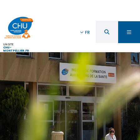
FR
UN SITE
CHU-
MONTPELLIER.FR