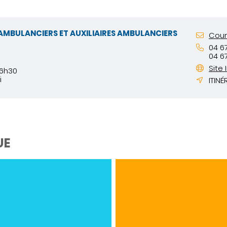
 AMBULANCIERS ET AUXILIAIRES AMBULANCIERS
Courr
04 6
04 6
Site 
16h30
i
ITINÉ
UE