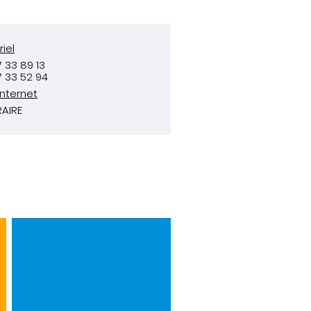
iel
7 33 89 13
7 33 52 94
Internet
RAIRE