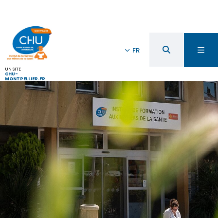
FR
UN SITE
CHU-
MONTPELLIER.FR