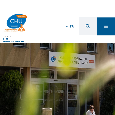
FR
UN SITE
CHU-
MONTPELLIER.FR