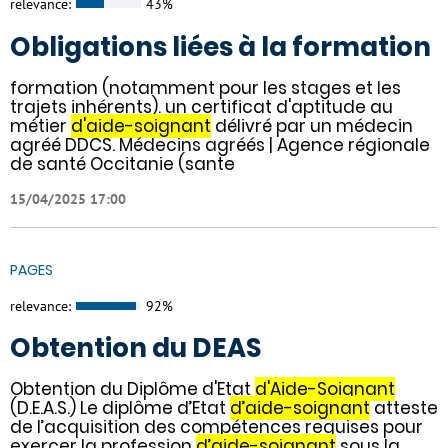
relevance:
43%
Obligations liées à la formation
formation (notamment pour les stages et les
trajets inhérents). un certificat d'aptitude au
métier
d'aide-soignant
délivré par un médecin
agréé DDCS. Médecins agréés | Agence régionale
de santé Occitanie (sante
15/04/2025 17:00
PAGES
relevance:
92%
Obtention du DEAS
Obtention du Diplôme d'Etat
d'Aide-Soignant
(D.E.A.S.) Le diplôme d’Etat
d’aide-soignant
atteste
de l’acquisition des compétences requises pour
exercer la profession
d’aide-soignant
sous la