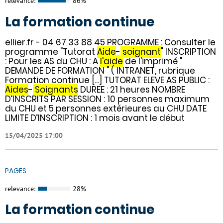
relevance:
86%
La formation continue
ellier.fr - 04 67 33 88 45 PROGRAMME : Consulter le
programme "Tutorat
Aide
-
soignant
" INSCRIPTION
: Pour les AS du CHU : A
l'aide
de l'imprimé "
DEMANDE DE FORMATION " ( INTRANET, rubrique
Formation continue [...] TUTORAT ELEVE AS PUBLIC :
Aides
-
Soignants
DUREE : 21 heures NOMBRE
D’INSCRITS PAR SESSION : 10 personnes maximum
du CHU et 5 personnes extérieures au CHU DATE
LIMITE D’INSCRIPTION : 1 mois avant le début
15/04/2025 17:00
PAGES
relevance:
28%
La formation continue