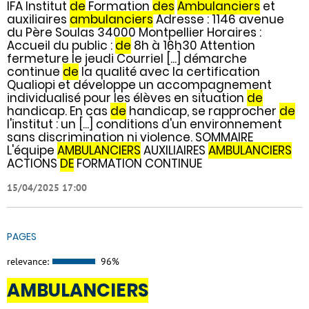
IFA Institut
de
Formation
des
Ambulanciers
et
auxiliaires
ambulanciers
Adresse : 1146 avenue
du Père Soulas 34000 Montpellier Horaires :
Accueil du public :
de
8h à 16h30 Attention
fermeture le jeudi Courriel [...] démarche
continue
de
la qualité avec la certification
Qualiopi et développe un accompagnement
individualisé pour les élèves en situation
de
handicap. En cas
de
handicap, se rapprocher
de
l'institut : un [...] conditions d'un environnement
sans discrimination ni violence. SOMMAIRE
L'équipe
AMBULANCIERS
AUXILIAIRES
AMBULANCIERS
ACTIONS
DE
FORMATION CONTINUE
15/04/2025 17:00
PAGES
relevance:
96%
AMBULANCIERS