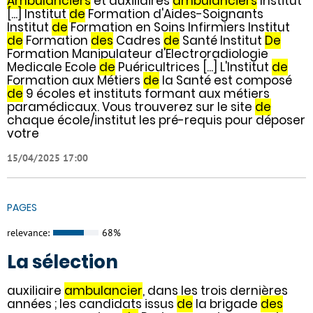
Ambulanciers
et auxiliaires
ambulanciers
Institut
[...] Institut
de
Formation d'Aides-Soignants
Institut
de
Formation en Soins Infirmiers Institut
de
Formation
des
Cadres
de
Santé Institut
De
Formation Manipulateur d'Electroradiologie
Medicale Ecole
de
Puéricultrices [...] L'Institut
de
Formation aux Métiers
de
la Santé est composé
de
9 écoles et instituts formant aux métiers
paramédicaux. Vous trouverez sur le site
de
chaque école/institut les pré-requis pour déposer
votre
15/04/2025 17:00
PAGES
relevance:
68%
La sélection
auxiliaire
ambulancier
, dans les trois dernières
années ; les candidats issus
de
la brigade
des