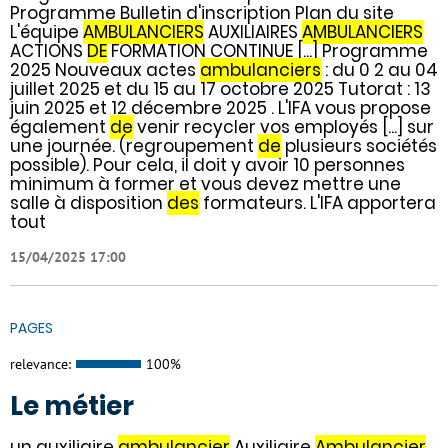
Programme Bulletin d'inscription Plan du site
L'équipe
AMBULANCIERS
AUXILIAIRES
AMBULANCIERS
ACTIONS
DE
FORMATION CONTINUE [...] Programme
2025 Nouveaux actes
ambulanciers
: du 0 2 au 04
juillet 2025 et du 15 au 17 octobre 2025 Tutorat : 13
juin 2025 et 12 décembre 2025 . L'IFA vous propose
également
de
venir recycler vos employés [...] sur
une journée. (regroupement
de
plusieurs sociétés
possible). Pour cela, il doit y avoir 10 personnes
minimum à former et vous devez mettre une
salle à disposition
des
formateurs. L'IFA apportera
tout
15/04/2025 17:00
PAGES
relevance:
100%
Le métier
un auxiliaire
ambulancier
Auxiliaire
Ambulancier