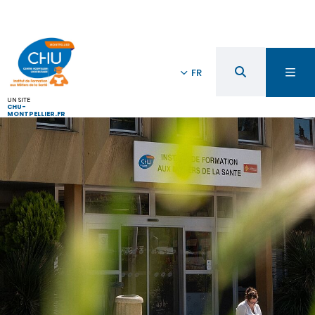
FR
UN SITE
CHU-
MONTPELLIER.FR