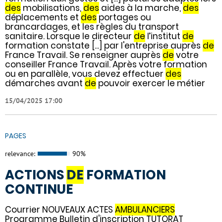
des
mobilisations,
des
aides à la marche,
des
déplacements et
des
portages ou
brancardages, et les règles du transport
sanitaire. Lorsque le directeur
de
l’institut
de
formation constate [...] par l'entreprise auprès
de
France Travail. Se renseigner auprès
de
votre
conseiller France Travail. Après votre formation
ou en parallèle, vous devez effectuer
des
démarches avant
de
pouvoir exercer le métier
15/04/2025 17:00
PAGES
relevance:
90%
ACTIONS
DE
FORMATION
CONTINUE
Courrier NOUVEAUX ACTES
AMBULANCIERS
Programme Bulletin d'inscription TUTORAT