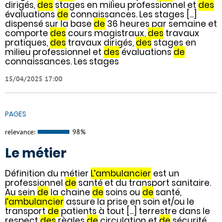
dirigés,
des
stages en milieu professionnel et
des
évaluations
de
connaissances. Les stages [...]
dispensé sur la base
de
36 heures par semaine et
comporte
des
cours magistraux,
des
travaux
pratiques,
des
travaux dirigés,
des
stages en
milieu professionnel et
des
évaluations
de
connaissances. Les stages
15/04/2025 17:00
PAGES
relevance:
98%
Le métier
Définition du métier
L’ambulancier
est un
professionnel
de
santé et du transport sanitaire.
Au sein
de
la chaine
de
soins ou
de
santé,
l’ambulancier
assure la prise en soin et/ou le
transport
de
patients à tout [...] terrestre dans le
respect
des
règles
de
circulation et
de
sécurité