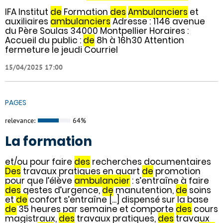
IFA Institut
de
Formation
des
Ambulanciers
et
auxiliaires
ambulanciers
Adresse : 1146 avenue
du Père Soulas 34000 Montpellier Horaires :
Accueil du public :
de
8h à 16h30 Attention
fermeture le jeudi Courriel
15/04/2025 17:00
PAGES
relevance:
64%
La formation
et/ou pour faire
des
recherches documentaires
Des
travaux pratiques en quart
de
promotion
pour que l’élève
ambulancier
: s’entraîne à faire
des
gestes d’urgence,
de
manutention,
de
soins
et
de
confort s’entraîne [...] dispensé sur la base
de
35 heures par semaine et comporte
des
cours
magistraux,
des
travaux pratiques,
des
travaux