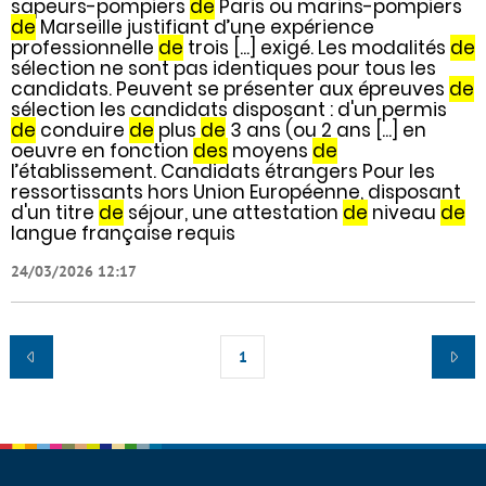
sapeurs-pompiers
de
Paris ou marins-pompiers
de
Marseille justifiant d’une expérience
professionnelle
de
trois [...] exigé. Les modalités
de
sélection ne sont pas identiques pour tous les
candidats. Peuvent se présenter aux épreuves
de
sélection les candidats disposant : d'un permis
de
conduire
de
plus
de
3 ans (ou 2 ans [...] en
oeuvre en fonction
des
moyens
de
l’établissement. Candidats étrangers Pour les
ressortissants hors Union Européenne, disposant
d'un titre
de
séjour, une attestation
de
niveau
de
langue française requis
24/03/2026 12:17
1