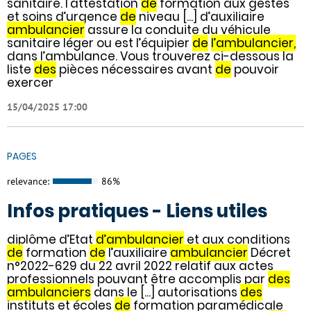
sanitaire. l'attestation
de
formation aux gestes
et soins d’urgence
de
niveau [...] d’auxiliaire
ambulancier
assure la conduite du véhicule
sanitaire léger ou est l’équipier
de
l’ambulancier,
dans l’ambulance. Vous trouverez ci-dessous la
liste
des
pièces nécessaires avant
de
pouvoir
exercer
15/04/2025 17:00
PAGES
relevance:
86%
Infos pratiques - Liens utiles
diplôme d’Etat
d’ambulancier
et aux conditions
de
formation
de
l’auxiliaire
ambulancier
Décret
n°2022-629 du 22 avril 2022 relatif aux actes
professionnels pouvant être accomplis par
des
ambulanciers
dans le [...] autorisations
des
instituts et écoles
de
formation paramédicale