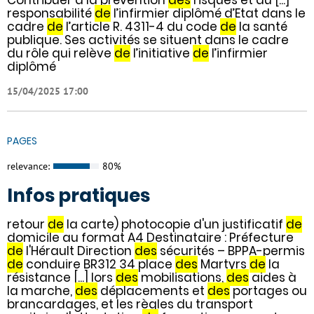
responsabilité
de
l’infirmier diplômé d’Etat dans le
cadre
de
l’article R. 4311-4 du code
de
la santé
publique. Ses activités se situent dans le cadre
du rôle qui relève
de
l’initiative
de
l’infirmier
diplômé
15/04/2025 17:00
PAGES
relevance:
80%
Infos pratiques
retour
de
la carte) photocopie d'un justificatif
de
domicile au format A4 Destinataire : Préfecture
de
l'Hérault Direction
des
sécurités – BPPA-permis
de
conduire BR312 34 place
des
Martyrs
de
la
résistance [...] lors
des
mobilisations,
des
aides à
la marche,
des
déplacements et
des
portages ou
brancardages, et les règles du transport