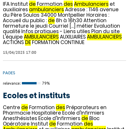
IFA Institut
de
Formation
des
Ambulanciers
et
auxiliaires
ambulanciers
Adresse : 1146 avenue
du Père Soulas 34000 Montpellier Horaires :
Accueil du public :
de
8h à 16h30 Attention
fermeture le jeudi Courriel [...] métier Evaluation
qualité Infos pratiques - Liens utiles Plan du site
L'équipe
AMBULANCIERS
AUXILIAIRES
AMBULANCIERS
ACTIONS
DE
FORMATION CONTINUE
15/04/2025 17:00
PAGES
relevance:
79%
Ecoles et instituts
Centre
de
Formation
des
Préparateurs en
Pharmacie Hospitalière Ecole d'Infirmiers
Anesthésistes Ecole d'Infirmiers
de
Bloc
Opératoire Institut
de
Formation
des