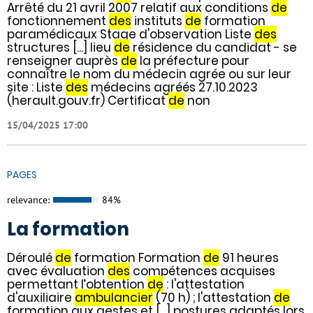
Arrêté du 21 avril 2007 relatif aux conditions
de
fonctionnement
des
instituts
de
formation
paramédicaux Stage d'observation Liste
des
structures [...] lieu
de
résidence du candidat - se
renseigner auprès
de
la préfecture pour
connaître le nom du médecin agrée ou sur leur
site : Liste
des
médecins agréés 27.10.2023
(herault.gouv.fr) Certificat
de
non
15/04/2025 17:00
PAGES
relevance:
84%
La formation
Déroulé
de
formation Formation
de
91 heures
avec évaluation
des
compétences acquises
permettant l’obtention
de
: l'attestation
d'auxiliaire
ambulancier
(70 h) ; l'attestation
de
formation aux gestes et [...] postures adaptés lors