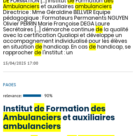
DE
FORMATION [...] Institut
de
Formation
des
Ambulanciers
et auxiliaires
ambulanciers
Directrice : Mme Géraldine BELLVER Equipe
pédagogique : Formateurs Permanents NGUYEN
Olivier PERRIN Marie Françoise DEGA Laure
Secrétaires [...] démarche continue
de
la qualité
avec la certification Qualiopi et développe un
accompagnement individualisé pour les élèves
en situation
de
handicap. En cas
de
handicap, se
rapprocher
de
l'institut : un
15/04/2025 17:00
PAGES
relevance:
90%
Institut
de
Formation
des
Ambulanciers
et auxiliaires
ambulanciers