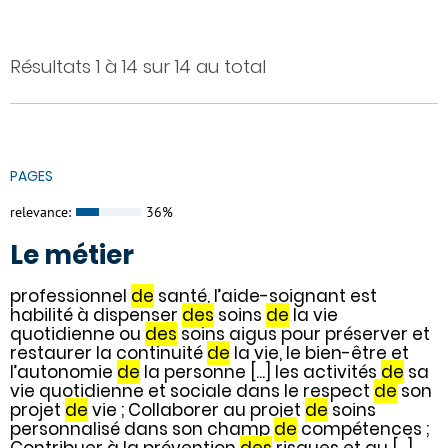
Résultats 1 à 14 sur 14 au total
PAGES
relevance:
36%
Le métier
professionnel
de
santé, l’aide-soignant est
habilité à dispenser
des
soins
de
la vie
quotidienne ou
des
soins aigus pour préserver et
restaurer la continuité
de
la vie, le bien-être et
l’autonomie
de
la personne [...] les activités
de
sa
vie quotidienne et sociale dans le respect
de
son
projet
de
vie ; Collaborer au projet
de
soins
personnalisé dans son champ
de
compétences ;
Contribuer à la prévention
des
risques et au [...]