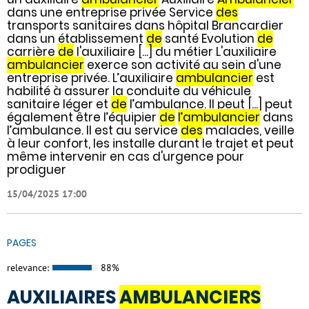
dans une entreprise privée Service
des
transports sanitaires dans hôpital Brancardier
dans un établissement
de
santé Evolution
de
carrière
de
l'auxiliaire [...] du métier L'auxiliaire
ambulancier
exerce son activité au sein d'une
entreprise privée. L’auxiliaire
ambulancier
est
habilité à assurer la conduite du véhicule
sanitaire léger et
de
l’ambulance. Il peut [...] peut
également être l’équipier
de
l’ambulancier
dans
l’ambulance. Il est au service
des
malades, veille
à leur confort, les installe durant le trajet et peut
même intervenir en cas d'urgence pour
prodiguer
15/04/2025 17:00
PAGES
relevance:
88%
AUXILIAIRES
AMBULANCIERS