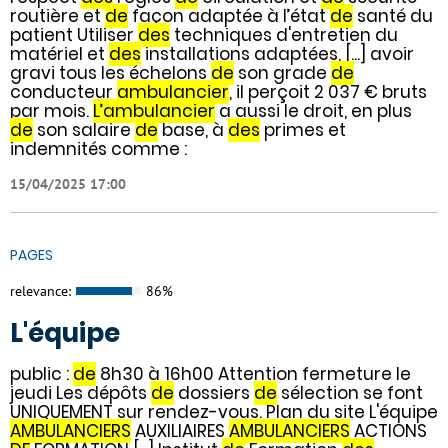
routière et
de
façon adaptée à l’état
de
santé du
patient Utiliser
des
techniques d'entretien du
matériel et
des
installations adaptées, [...] avoir
gravi tous les échelons
de
son grade
de
conducteur
ambulancier
, il perçoit 2 037 € bruts
par mois.
L’ambulancier
a aussi le droit, en plus
de
son salaire
de
base, à
des
primes et
indemnités comme :
15/04/2025 17:00
PAGES
relevance:
86%
L'équipe
public :
de
8h30 à 16h00 Attention fermeture le
jeudi Les dépôts
de
dossiers
de
sélection se font
UNIQUEMENT sur rendez-vous. Plan du site L'équipe
AMBULANCIERS
AUXILIAIRES
AMBULANCIERS
ACTIONS