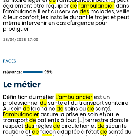
également être l’équipier
de
l’ambulancier
dans
l’ambulance. Il est au service
des
malades, veille
à leur confort, les installe durant le trajet et peut
même intervenir en cas d'urgence pour
prodiguer
15/04/2025 17:00
PAGES
relevance:
98%
Le métier
Définition du métier
L’ambulancier
est un
professionnel
de
santé et du transport sanitaire.
Au sein
de
la chaine
de
soins ou
de
santé,
l’ambulancier
assure la prise en soin et/ou le
transport
de
patients à tout [...] terrestre dans le
respect
des
règles
de
circulation et
de
sécurité
routière et
de
façon adaptée à l’état
de
santé du