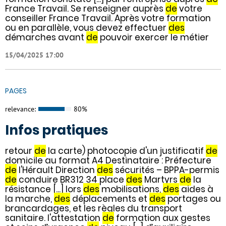
France Travail. Se renseigner auprès
de
votre
conseiller France Travail. Après votre formation
ou en parallèle, vous devez effectuer
des
démarches avant
de
pouvoir exercer le métier
15/04/2025 17:00
PAGES
relevance:
80%
Infos pratiques
retour
de
la carte) photocopie d'un justificatif
de
domicile au format A4 Destinataire : Préfecture
de
l'Hérault Direction
des
sécurités – BPPA-permis
de
conduire BR312 34 place
des
Martyrs
de
la
résistance [...] lors
des
mobilisations,
des
aides à
la marche,
des
déplacements et
des
portages ou
brancardages, et les règles du transport
sanitaire. l'attestation
de
formation aux gestes