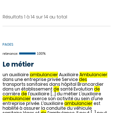
Résultats 1 à 14 sur 14 au total
PAGES
relevance:
100%
Le métier
un auxiliaire
ambulancier
Auxiliaire
Ambulancier
dans une entreprise privée Service
des
transports sanitaires dans hôpital Brancardier
dans un établissement
de
santé Evolution
de
carrière
de
l'auxiliaire [...] du métier L'auxiliaire
ambulancier
exerce son activité au sein d'une
entreprise privée. L’auxiliaire
ambulancier
est
habilité à assurer la conduite du véhicule
sanitaire léger et
de
l’ambulance. Il peut [...] peut