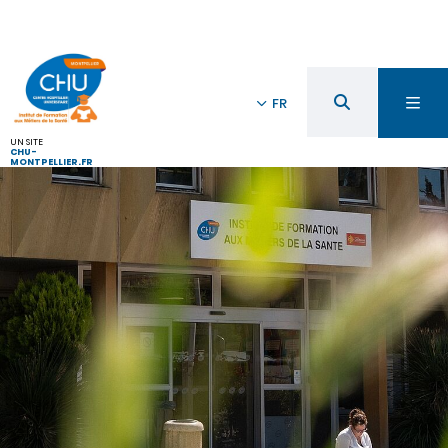
FR
UN SITE
CHU-
MONTPELLIER.FR