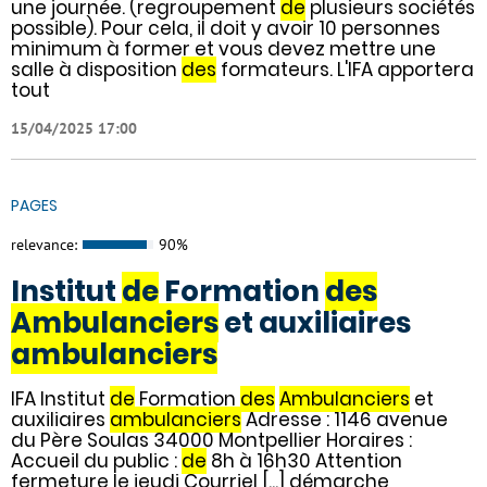
une journée. (regroupement
de
plusieurs sociétés
possible). Pour cela, il doit y avoir 10 personnes
minimum à former et vous devez mettre une
salle à disposition
des
formateurs. L'IFA apportera
tout
15/04/2025 17:00
PAGES
relevance:
90%
Institut
de
Formation
des
Ambulanciers
et auxiliaires
ambulanciers
IFA Institut
de
Formation
des
Ambulanciers
et
auxiliaires
ambulanciers
Adresse : 1146 avenue
du Père Soulas 34000 Montpellier Horaires :
Accueil du public :
de
8h à 16h30 Attention
fermeture le jeudi Courriel [...] démarche