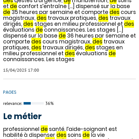
des
gestes d’urgence,
de
manutention,
de
soins
et
de
confort s’entraîne [...] dispensé sur la base
de
35 heures par semaine et comporte
des
cours
magistraux,
des
travaux pratiques,
des
travaux
dirigés,
des
stages en milieu professionnel et
des
évaluations
de
connaissances. Les stages [...]
dispensé sur la base
de
36 heures par semaine et
comporte
des
cours magistraux,
des
travaux
pratiques,
des
travaux dirigés,
des
stages en
milieu professionnel et
des
évaluations
de
connaissances. Les stages
15/04/2025 17:00
PAGES
relevance:
36%
Le métier
professionnel
de
santé, l’aide-soignant est
habilité à dispenser
des
soins
de
la vie