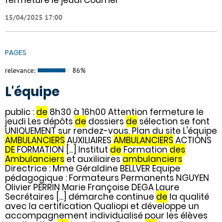
fermeture le jeudi Courriel
15/04/2025 17:00
PAGES
relevance:
86%
L'équipe
public :
de
8h30 à 16h00 Attention fermeture le
jeudi Les dépôts
de
dossiers
de
sélection se font
UNIQUEMENT sur rendez-vous. Plan du site L'équipe
AMBULANCIERS
AUXILIAIRES
AMBULANCIERS
ACTIONS
DE
FORMATION [...] Institut
de
Formation
des
Ambulanciers
et auxiliaires
ambulanciers
Directrice : Mme Géraldine BELLVER Equipe
pédagogique : Formateurs Permanents NGUYEN
Olivier PERRIN Marie Françoise DEGA Laure
Secrétaires [...] démarche continue
de
la qualité
avec la certification Qualiopi et développe un
accompagnement individualisé pour les élèves