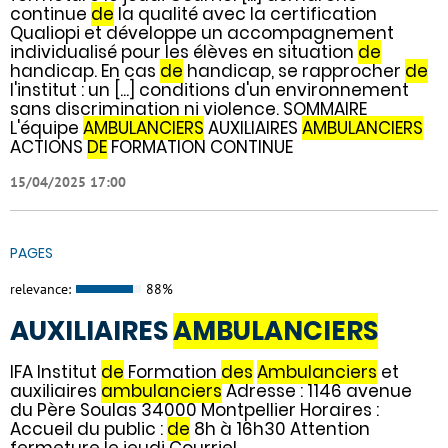
continue
de
la qualité avec la certification
Qualiopi et développe un accompagnement
individualisé pour les élèves en situation
de
handicap. En cas
de
handicap, se rapprocher
de
l'institut : un [...] conditions d'un environnement
sans discrimination ni violence. SOMMAIRE
L'équipe
AMBULANCIERS
AUXILIAIRES
AMBULANCIERS
ACTIONS
DE
FORMATION CONTINUE
15/04/2025 17:00
PAGES
relevance:
88%
AUXILIAIRES
AMBULANCIERS
IFA Institut
de
Formation
des
Ambulanciers
et
auxiliaires
ambulanciers
Adresse : 1146 avenue
du Père Soulas 34000 Montpellier Horaires :
Accueil du public :
de
8h à 16h30 Attention