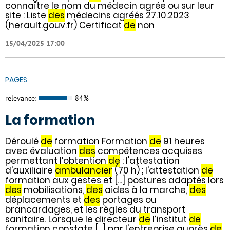
connaître le nom du médecin agrée ou sur leur
site : Liste
des
médecins agréés 27.10.2023
(herault.gouv.fr) Certificat
de
non
15/04/2025 17:00
PAGES
relevance:
84%
La formation
Déroulé
de
formation Formation
de
91 heures
avec évaluation
des
compétences acquises
permettant l’obtention
de
: l'attestation
d'auxiliaire
ambulancier
(70 h) ; l'attestation
de
formation aux gestes et [...] postures adaptés lors
des
mobilisations,
des
aides à la marche,
des
déplacements et
des
portages ou
brancardages, et les règles du transport
sanitaire. Lorsque le directeur
de
l’institut
de
formation constate [...] par l'entreprise auprès
de