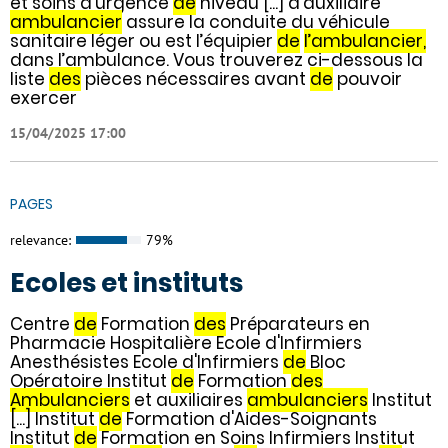
et soins d’urgence
de
niveau [...] d’auxiliaire
ambulancier
assure la conduite du véhicule
sanitaire léger ou est l’équipier
de
l’ambulancier,
dans l’ambulance. Vous trouverez ci-dessous la
liste
des
pièces nécessaires avant
de
pouvoir
exercer
15/04/2025 17:00
PAGES
relevance:
79%
Ecoles et instituts
Centre
de
Formation
des
Préparateurs en
Pharmacie Hospitalière Ecole d'Infirmiers
Anesthésistes Ecole d'Infirmiers
de
Bloc
Opératoire Institut
de
Formation
des
Ambulanciers
et auxiliaires
ambulanciers
Institut
[...] Institut
de
Formation d'Aides-Soignants
Institut
de
Formation en Soins Infirmiers Institut