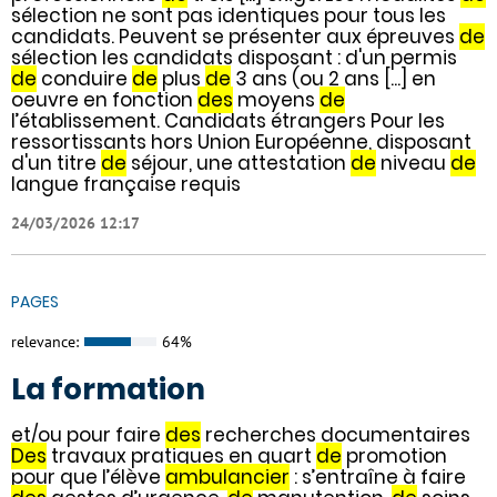
sélection ne sont pas identiques pour tous les
candidats. Peuvent se présenter aux épreuves
de
sélection les candidats disposant : d'un permis
de
conduire
de
plus
de
3 ans (ou 2 ans [...] en
oeuvre en fonction
des
moyens
de
l’établissement. Candidats étrangers Pour les
ressortissants hors Union Européenne, disposant
d'un titre
de
séjour, une attestation
de
niveau
de
langue française requis
24/03/2026 12:17
PAGES
relevance:
64%
La formation
et/ou pour faire
des
recherches documentaires
Des
travaux pratiques en quart
de
promotion
pour que l’élève
ambulancier
: s’entraîne à faire