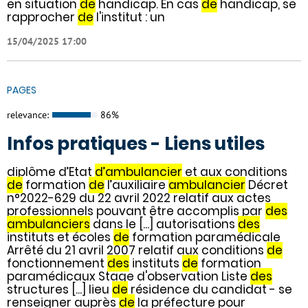
en situation
de
handicap. En cas
de
handicap, se
rapprocher
de
l'institut : un
15/04/2025 17:00
PAGES
relevance:
86%
Infos pratiques - Liens utiles
diplôme d’Etat
d’ambulancier
et aux conditions
de
formation
de
l’auxiliaire
ambulancier
Décret
n°2022-629 du 22 avril 2022 relatif aux actes
professionnels pouvant être accomplis par
des
ambulanciers
dans le [...] autorisations
des
instituts et écoles
de
formation paramédicale
Arrêté du 21 avril 2007 relatif aux conditions
de
fonctionnement
des
instituts
de
formation
paramédicaux Stage d'observation Liste
des
structures [...] lieu
de
résidence du candidat - se
renseigner auprès
de
la préfecture pour