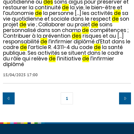
quotidienne ou
des
soins aigus pour préserver et
restaurer la continuité
de
la vie, le bien-être et
l’autonomie
de
la personne [...] les activités
de
sa
vie quotidienne et sociale dans le respect
de
son
projet
de
vie ; Collaborer au projet
de
soins
personnalisé dans son champ
de
compétences ;
Contribuer à la prévention
des
risques et au [...]
responsabilité
de
l’infirmier diplômé d’Etat dans le
cadre
de
l’article R. 4311-4 du code
de
la santé
publique. Ses activités se situent dans le cadre
du rôle qui relève
de
l’initiative
de
l’infirmier
diplômé
15/04/2025 17:00
1