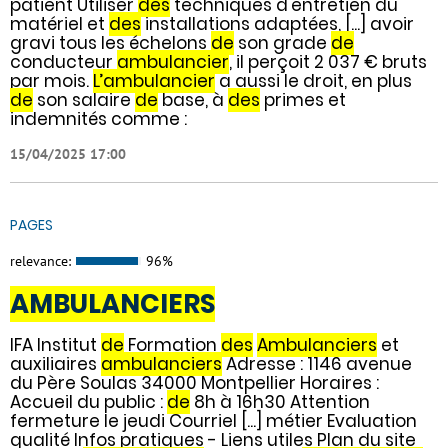
patient Utiliser
des
techniques d'entretien du
matériel et
des
installations adaptées, [...] avoir
gravi tous les échelons
de
son grade
de
conducteur
ambulancier
, il perçoit 2 037 € bruts
par mois.
L’ambulancier
a aussi le droit, en plus
de
son salaire
de
base, à
des
primes et
indemnités comme :
15/04/2025 17:00
PAGES
relevance:
96%
AMBULANCIERS
IFA Institut
de
Formation
des
Ambulanciers
et
auxiliaires
ambulanciers
Adresse : 1146 avenue
du Père Soulas 34000 Montpellier Horaires :
Accueil du public :
de
8h à 16h30 Attention
fermeture le jeudi Courriel [...] métier Evaluation
qualité Infos pratiques - Liens utiles Plan du site