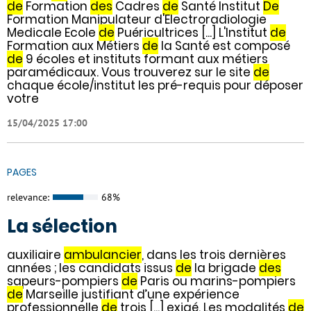
de
Formation
des
Cadres
de
Santé Institut
De
Formation Manipulateur d'Electroradiologie
Medicale Ecole
de
Puéricultrices [...] L'Institut
de
Formation aux Métiers
de
la Santé est composé
de
9 écoles et instituts formant aux métiers
paramédicaux. Vous trouverez sur le site
de
chaque école/institut les pré-requis pour déposer
votre
15/04/2025 17:00
PAGES
relevance:
68%
La sélection
auxiliaire
ambulancier
, dans les trois dernières
années ; les candidats issus
de
la brigade
des
sapeurs-pompiers
de
Paris ou marins-pompiers
de
Marseille justifiant d’une expérience
professionnelle
de
trois [...] exigé. Les modalités
de