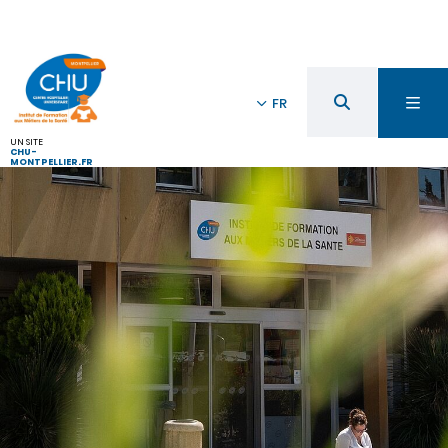
FR
UN SITE
CHU-
MONTPELLIER.FR