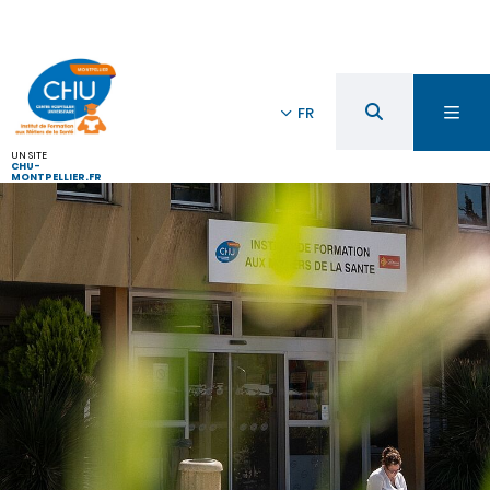
FR
UN SITE
CHU-
MONTPELLIER.FR