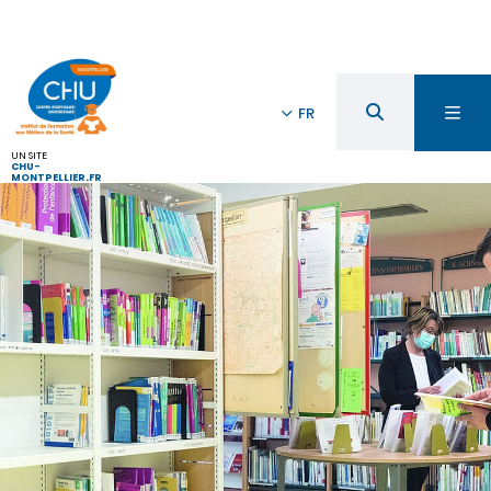
FR
UN SITE
CHU-
MONTPELLIER.FR