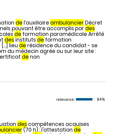
ation
de
l’auxiliaire
ambulancier
Décret
onnels pouvant être accomplis par
des
écoles
de
formation paramédicale Arrêté
nt
des
instituts
de
formation
...] lieu
de
résidence du candidat - se
om du médecin agrée ou sur leur site :
ertificat
de
non
relevance:
84%
luation
des
compétences acquises
ulancier
(70 h) ; l'attestation
de