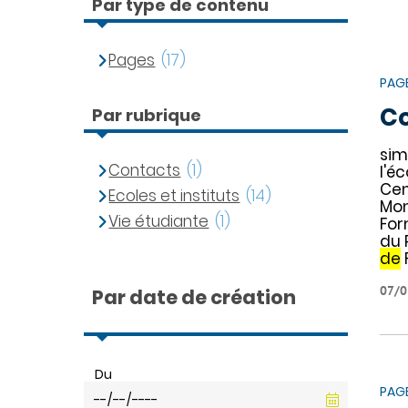
Par type de contenu
Pages
(17)
PAG
C
Par rubrique
si
Contacts
(1)
l'éc
Ce
Ecoles et instituts
(14)
Mon
Vie étudiante
(1)
For
du 
de
07/0
Par date de création
Du
PAG