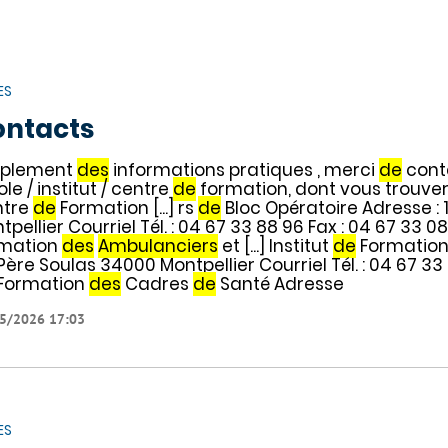
ES
ontacts
mplement
des
informations pratiques , merci
de
conta
ole / institut / centre
de
formation, dont vous trouver
ntre
de
Formation [...] rs
de
Bloc Opératoire Adresse :
tpellier Courriel Tél. : 04 67 33 88 96 Fax : 04 67 33 08 
mation
des
Ambulanciers
et [...] Institut
de
Formation 
Père Soulas 34000 Montpellier Courriel Tél. : 04 67 33 8
Formation
des
Cadres
de
Santé Adresse
5/2026 17:03
ES