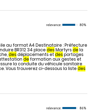
relevance:
80%
le au format A4 Destinataire : Préfecture
nduire BR312 34 place
des
Martyrs
de
la
che,
des
déplacements et
des
portages
'attestation
de
formation aux gestes et
ssure la conduite du véhicule sanitaire
. Vous trouverez ci-dessous la liste
des
relevance:
86%