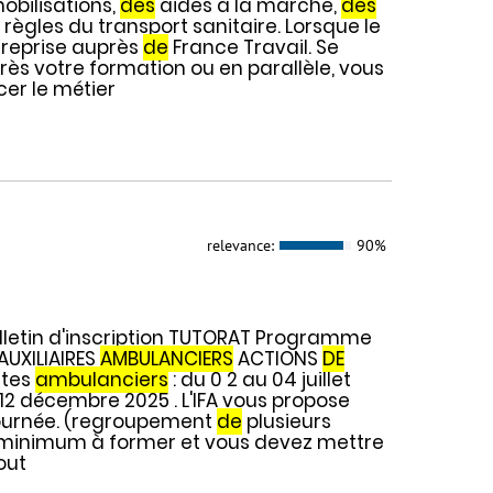
obilisations,
des
aides à la marche,
des
ègles du transport sanitaire. Lorsque le
ntreprise auprès
de
France Travail. Se
près votre formation ou en parallèle, vous
er le métier
relevance:
90%
etin d'inscription TUTORAT Programme
AUXILIAIRES
AMBULANCIERS
ACTIONS
DE
ctes
ambulanciers
: du 0 2 au 04 juillet
t 12 décembre 2025 . L'IFA vous propose
 journée. (regroupement
de
plusieurs
nes minimum à former et vous devez mettre
out