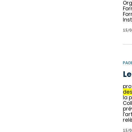
Org
For
For
Ins
15/0
PAG
Le
pro
de
la p
Col
pré
l’a
rel
15/0