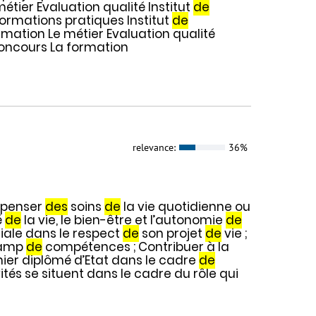
étier Evaluation qualité Institut
de
Informations pratiques Institut
de
ormation Le métier Evaluation qualité
concours La formation
relevance:
36%
ispenser
des
soins
de
la vie quotidienne ou
é
de
la vie, le bien-être et l’autonomie
de
iale dans le respect
de
son projet
de
vie ;
hamp
de
compétences ; Contribuer à la
rmier diplômé d’Etat dans le cadre
de
ités se situent dans le cadre du rôle qui