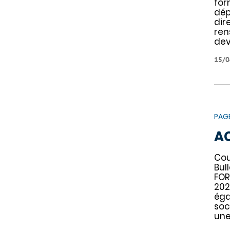
for
dép
dir
ren
dev
15/0
PAG
A
Cou
Bul
FOR
202
ég
soc
une