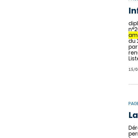
In
dip
n°2
amb
du 
par
ren
Lis
15/0
PAG
La
Dér
per