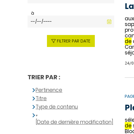
La
à
aux
sap
pro
can
de
FILTRER PAR DATE
Can
séj
24/0
TRIER PAR :
Pertinence
PAG
Titre
Pl
Type de contenu
sél
[Date de dernière modification]
de
Blo