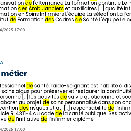
anisation
de
l'alternance La formation continue Le m
mation
des
Ambulanciers
et auxiliaires [...] qualité 
mation en Soins Infirmiers L'équipe La sélection La f
titut
de
Formation
des
Cadres
de
Santé L'équipe Le 
4/2025 17:00
ES
 métier
fessionnel
de
santé, l’aide-soignant est habilité à d
s
soins aigus pour préserver et restaurer la continuit
ersonne [...] les activités
de
sa vie quotidienne et soc
laborer au projet
de
soins personnalisé dans son c
vention
des
risques et au [...] responsabilité
de
l’infi
rticle R. 4311-4 du code
de
la santé publique. Ses activ
ève
de
l’initiative
de
l’infirmier diplômé
4/2025 17:00