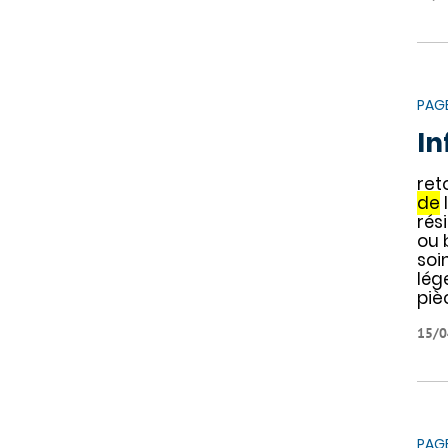
PAG
In
ret
de
rési
ou 
soi
lég
piè
15/0
PAG