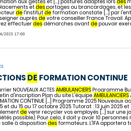
mation aux gestes et [...] postures adaptés lors
des
m
lacements et
des
portages ou brancardages, et les r
ecteur
de
l’institut
de
formation constate [...] par l'e
seigner auprès
de
votre conseiller France Travail. A
ez effectuer
des
démarches avant
de
pouvoir exerc
4/2025 17:00
ES
CTIONS
DE
FORMATION CONTINUE
rrier NOUVEAUX ACTES
AMBULANCIERS
Programme Bull
letin d'inscription Plan du site L'équipe
AMBULANCIERS
MATION CONTINUE [...] Programme 2025 Nouveaux a
5 et du 15 au 17 octobre 2025 Tutorat : 13 juin 2025 e
alement
de
venir recycler vos employés [...] sur une
iétés possible). Pour cela, il doit y avoir 10 person
 salle à disposition
des
formateurs. L'IFA apportera t