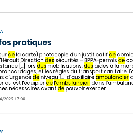
ES
fos pratiques
our
de
la carte) photocopie d'un justificatif
de
domici
l'Hérault Direction
des
sécurités – BPPA-permis
de
co
stance [...] lors
des
mobilisations,
des
aides à la mar
brancardages, et les règles du transport sanitaire. l
ns d’urgence
de
niveau [...] d’auxiliaire
ambulancier
a
er ou est l’équipier
de
l’ambulancier,
dans l’ambulance
ces nécessaires avant
de
pouvoir exercer
4/2025 17:00
ES