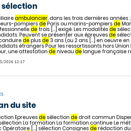
 sélection
iliaire
ambulancier
, dans les trois dernières années 
eurs-pompiers
de
Paris ou marins-pompiers
de
Mars
fessionnelle
de
trois [...] exigé. Les modalités
de
sélec
didats. Peuvent se présenter aux épreuves
de
sélect
conduire
de
plus
de
3 ans (ou 2 ans [...] en oeuvre e
didats étrangers Pour les ressortissants hors Union 
our, une attestation
de
niveau
de
langue française r
3/2026 12:17
ES
an du site
ection Epreuves
de
sélection
de
droit commun Dispen
sélection La formation La formation continue Le métie
c Opératoire [...] sélection Consignes
de
rédaction du 