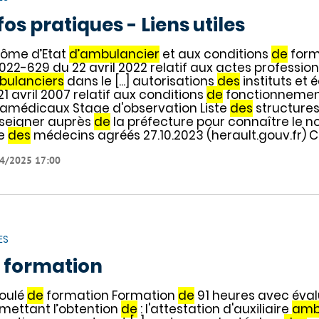
fos pratiques - Liens utiles
lôme d’Etat
d’ambulancier
et aux conditions
de
form
022-629 du 22 avril 2022 relatif aux actes professi
ulanciers
dans le [...] autorisations
des
instituts et 
21 avril 2007 relatif aux conditions
de
fonctionneme
amédicaux Stage d'observation Liste
des
structures [
seigner auprès
de
la préfecture pour connaître le n
te
des
médecins agréés 27.10.2023 (herault.gouv.fr) C
4/2025 17:00
ES
 formation
oulé
de
formation Formation
de
91 heures avec éva
mettant l’obtention
de
: l'attestation d'auxiliaire
amb