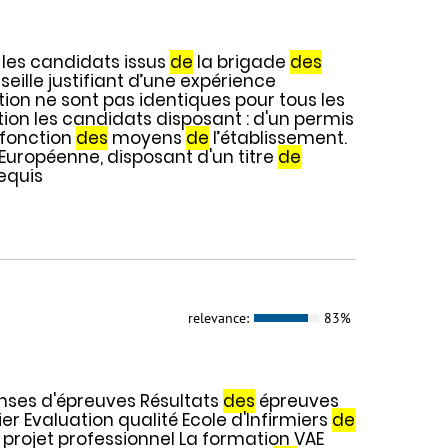
; les candidats issus
de
la brigade
des
eille justifiant d’une expérience
tion ne sont pas identiques pour tous les
ion les candidats disposant : d'un permis
n fonction
des
moyens
de
l’établissement.
Européenne, disposant d'un titre
de
equis
relevance:
83%
ses d'épreuves Résultats
des
épreuves
r Evaluation qualité Ecole d'Infirmiers
de
projet professionnel La formation VAE