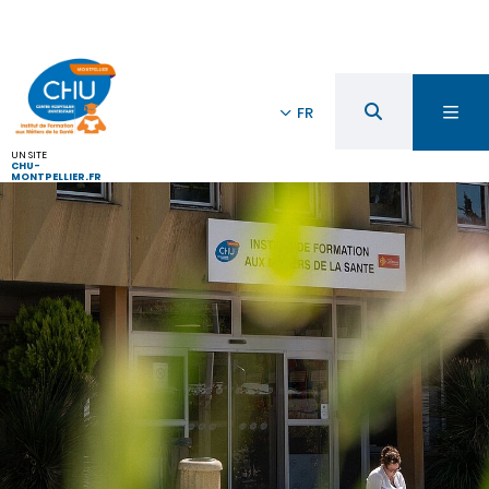
FR
UN SITE
CHU-
MONTPELLIER.FR