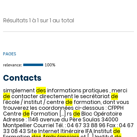
Résultats 1 à 1 sur 1 au total
PAGES
relevance:
100%
Contacts
simplement
des
informations pratiques , merci
de
contacter directement le secrétariat
de
l'école / institut / centre
de
formation, dont vous
trouverez les coordonnées ci-dessous : CFPPH
Centre
de
Formation [...] rs
de
Bloc Opératoire
Adresse : 1146 avenue du Père Soulas 34000
Montpellier Courriel Tél. : 04 67 33 88 96 Fax : 04 67
33 08 43 Site Internet Itinéraire IFA Institut
de
Formation
des
Ambulanciers
et [...] Institut
de