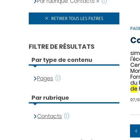
Par rubrique: Contacts
(1)
RETIRER TOUS LES FILTRES
PAG
C
FILTRE DE RÉSULTATS
si
l'éc
Par type de contenu
Ce
Mon
For
Pages
(1)
du 
de
Par rubrique
07/0
Contacts
(1)