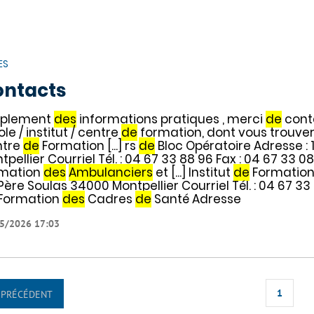
ES
ontacts
mplement
des
informations pratiques , merci
de
conta
ole / institut / centre
de
formation, dont vous trouver
ntre
de
Formation [...] rs
de
Bloc Opératoire Adresse :
tpellier Courriel Tél. : 04 67 33 88 96 Fax : 04 67 33 08 
mation
des
Ambulanciers
et [...] Institut
de
Formation 
Père Soulas 34000 Montpellier Courriel Tél. : 04 67 33 8
Formation
des
Cadres
de
Santé Adresse
5/2026 17:03
1
PRÉCÉDENT