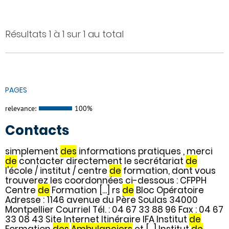
Résultats 1 à 1 sur 1 au total
PAGES
relevance:
100%
Contacts
simplement
des
informations pratiques , merci
de
contacter directement le secrétariat
de
l'école / institut / centre
de
formation, dont vous
trouverez les coordonnées ci-dessous : CFPPH
Centre
de
Formation [...] rs
de
Bloc Opératoire
Adresse : 1146 avenue du Père Soulas 34000
Montpellier Courriel Tél. : 04 67 33 88 96 Fax : 04 67
33 08 43 Site Internet Itinéraire IFA Institut
de
Formation
des
Ambulanciers
et [...] Institut
de