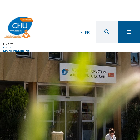
FR
UN SITE
CHU-
MONTPELLIER.FR