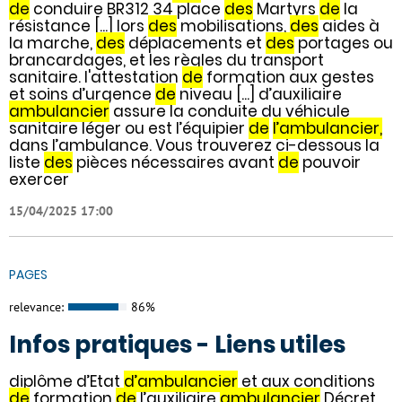
de
conduire BR312 34 place
des
Martyrs
de
la
résistance [...] lors
des
mobilisations,
des
aides à
la marche,
des
déplacements et
des
portages ou
brancardages, et les règles du transport
sanitaire. l'attestation
de
formation aux gestes
et soins d’urgence
de
niveau [...] d’auxiliaire
ambulancier
assure la conduite du véhicule
sanitaire léger ou est l’équipier
de
l’ambulancier,
dans l’ambulance. Vous trouverez ci-dessous la
liste
des
pièces nécessaires avant
de
pouvoir
exercer
15/04/2025 17:00
PAGES
relevance:
86%
Infos pratiques - Liens utiles
diplôme d’Etat
d’ambulancier
et aux conditions
de
formation
de
l’auxiliaire
ambulancier
Décret