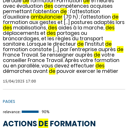
Déroulé
de
formation Formation
de
91 heures
avec évaluation
des
compétences acquises
permettant l’obtention
de
: l'attestation
d'auxiliaire
ambulancier
(70 h) ; l'attestation
de
formation aux gestes et [...] postures adaptés lors
des
mobilisations,
des
aides à la marche,
des
déplacements et
des
portages ou
brancardages, et les règles du transport
sanitaire. Lorsque le directeur
de
l’institut
de
formation constate [...] par l'entreprise auprès
de
France Travail. Se renseigner auprès
de
votre
conseiller France Travail. Après votre formation
ou en parallèle, vous devez effectuer
des
démarches avant
de
pouvoir exercer le métier
15/04/2025 17:00
PAGES
relevance:
90%
ACTIONS
DE
FORMATION