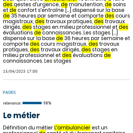
des
gestes d’urgence,
de
manutention,
de
soins
et
de
confort s’entraîne [...] dispensé sur la base
de
35 heures par semaine et comporte
des
cours
magistraux,
des
travaux pratiques,
des
travaux
dirigés,
des
stages en milieu professionnel et
des
évaluations
de
connaissances. Les stages [...]
dispensé sur la base
de
36 heures par semaine et
comporte
des
cours magistraux,
des
travaux
pratiques,
des
travaux dirigés,
des
stages en
milieu professionnel et
des
évaluations
de
connaissances. Les stages
15/04/2025 17:00
PAGES
relevance:
98%
Le métier
Définition du métier
L’ambulancier
est un