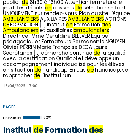
public :
de
8h30 à 16h00 Attention fermeture le
jeudi Les dépôts
de
dossiers
de
sélection se font
UNIQUEMENT sur rendez-vous. Plan du site L'équipe
AMBULANCIERS
AUXILIAIRES
AMBULANCIERS
ACTIONS
DE
FORMATION [...] Institut
de
Formation
des
Ambulanciers
et auxiliaires
ambulanciers
Directrice : Mme Géraldine BELLVER Equipe
pédagogique : Formateurs Permanents NGUYEN
Olivier PERRIN Marie Françoise DEGA Laure
Secrétaires [...] démarche continue
de
la qualité
avec la certification Qualiopi et développe un
accompagnement individualisé pour les élèves
en situation
de
handicap. En cas
de
handicap, se
rapprocher
de
l'institut : un
15/04/2025 17:00
PAGES
relevance:
90%
Institut
de
Formation
des