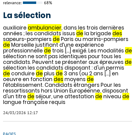
relevance:
68%
La sélection
auxiliaire
ambulancier
, dans les trois dernières
années ; les candidats issus
de
la brigade
des
sapeurs-pompiers
de
Paris ou marins-pompiers
de
Marseille justifiant d’une expérience
professionnelle
de
trois [...] exigé. Les modalités
de
sélection ne sont pas identiques pour tous les
candidats. Peuvent se présenter aux épreuves
de
sélection les candidats disposant : d'un permis
de
conduire
de
plus
de
3 ans (ou 2 ans [...] en
oeuvre en fonction
des
moyens
de
l’établissement. Candidats étrangers Pour les
ressortissants hors Union Européenne, disposant
d'un titre
de
séjour, une attestation
de
niveau
de
langue française requis
24/03/2026 12:17
PAGES