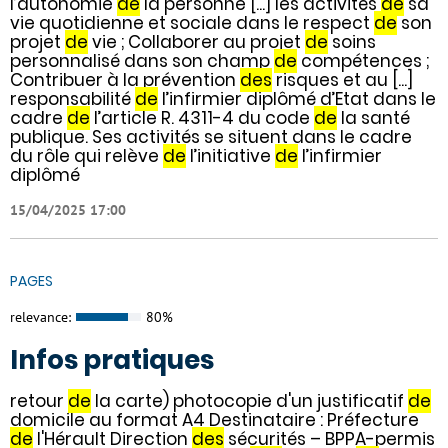
l’autonomie
de
la personne [...] les activités
de
sa
vie quotidienne et sociale dans le respect
de
son
projet
de
vie ; Collaborer au projet
de
soins
personnalisé dans son champ
de
compétences ;
Contribuer à la prévention
des
risques et au [...]
responsabilité
de
l’infirmier diplômé d’Etat dans le
cadre
de
l’article R. 4311-4 du code
de
la santé
publique. Ses activités se situent dans le cadre
du rôle qui relève
de
l’initiative
de
l’infirmier
diplômé
15/04/2025 17:00
PAGES
relevance:
80%
Infos pratiques
retour
de
la carte) photocopie d'un justificatif
de
domicile au format A4 Destinataire : Préfecture
de
l'Hérault Direction
des
sécurités – BPPA-permis