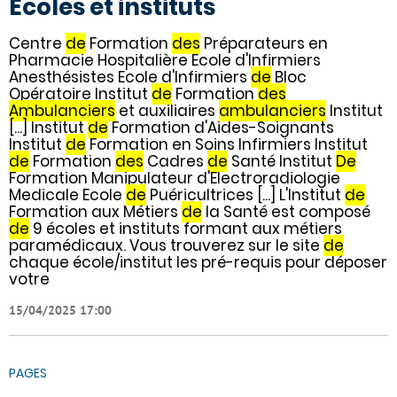
Ecoles et instituts
Centre
de
Formation
des
Préparateurs en
Pharmacie Hospitalière Ecole d'Infirmiers
Anesthésistes Ecole d'Infirmiers
de
Bloc
Opératoire Institut
de
Formation
des
Ambulanciers
et auxiliaires
ambulanciers
Institut
[...] Institut
de
Formation d'Aides-Soignants
Institut
de
Formation en Soins Infirmiers Institut
de
Formation
des
Cadres
de
Santé Institut
De
Formation Manipulateur d'Electroradiologie
Medicale Ecole
de
Puéricultrices [...] L'Institut
de
Formation aux Métiers
de
la Santé est composé
de
9 écoles et instituts formant aux métiers
paramédicaux. Vous trouverez sur le site
de
chaque école/institut les pré-requis pour déposer
votre
15/04/2025 17:00
PAGES