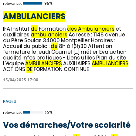
relevance:
96%
AMBULANCIERS
IFA Institut
de
Formation
des
Ambulanciers
et
auxiliaires
ambulanciers
Adresse : 1146 avenue
du Père Soulas 34000 Montpellier Horaires :
Accueil du public :
de
8h à 16h30 Attention
fermeture le jeudi Courriel [...] métier Evaluation
qualité Infos pratiques - Liens utiles Plan du site
L'équipe
AMBULANCIERS
AUXILIAIRES
AMBULANCIERS
ACTIONS
DE
FORMATION CONTINUE
15/04/2025 17:00
PAGES
relevance:
35%
Vos démarches/Votre scolarité