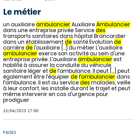
Le métier
un auxiliaire
ambulancier
Auxiliaire
Ambulancier
dans une entreprise privée Service
des
transports sanitaires dans hôpital Brancardier
dans un établissement
de
santé Evolution
de
carrière
de
l'auxiliaire [...] du métier L'auxiliaire
ambulancier
exerce son activité au sein d'une
entreprise privée. L’auxiliaire
ambulancier
est
habilité à assurer la conduite du véhicule
sanitaire léger et
de
l’ambulance. Il peut [...] peut
également être l’équipier
de
l’ambulancier
dans
l’ambulance. Il est au service
des
malades, veille
à leur confort, les installe durant le trajet et peut
même intervenir en cas d'urgence pour
prodiguer
15/04/2025 17:00
PAGES