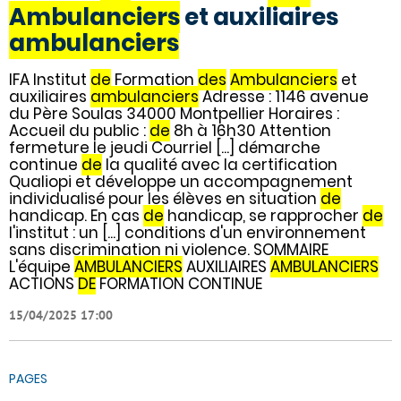
Ambulanciers
et auxiliaires
ambulanciers
IFA Institut
de
Formation
des
Ambulanciers
et
auxiliaires
ambulanciers
Adresse : 1146 avenue
du Père Soulas 34000 Montpellier Horaires :
Accueil du public :
de
8h à 16h30 Attention
fermeture le jeudi Courriel [...] démarche
continue
de
la qualité avec la certification
Qualiopi et développe un accompagnement
individualisé pour les élèves en situation
de
handicap. En cas
de
handicap, se rapprocher
de
l'institut : un [...] conditions d'un environnement
sans discrimination ni violence. SOMMAIRE
L'équipe
AMBULANCIERS
AUXILIAIRES
AMBULANCIERS
ACTIONS
DE
FORMATION CONTINUE
15/04/2025 17:00
PAGES