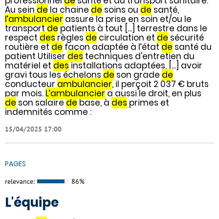
professionnel
de
santé et du transport sanitaire.
Au sein
de
la chaine
de
soins ou
de
santé,
l’ambulancier
assure la prise en soin et/ou le
transport
de
patients à tout [...] terrestre dans le
respect
des
règles
de
circulation et
de
sécurité
routière et
de
façon adaptée à l’état
de
santé du
patient Utiliser
des
techniques d'entretien du
matériel et
des
installations adaptées, [...] avoir
gravi tous les échelons
de
son grade
de
conducteur
ambulancier
, il perçoit 2 037 € bruts
par mois.
L’ambulancier
a aussi le droit, en plus
de
son salaire
de
base, à
des
primes et
indemnités comme :
15/04/2025 17:00
PAGES
relevance:
86%
L'équipe