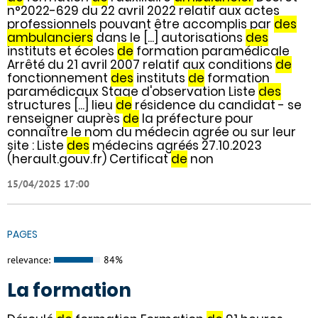
n°2022-629 du 22 avril 2022 relatif aux actes
professionnels pouvant être accomplis par
des
ambulanciers
dans le [...] autorisations
des
instituts et écoles
de
formation paramédicale
Arrêté du 21 avril 2007 relatif aux conditions
de
fonctionnement
des
instituts
de
formation
paramédicaux Stage d'observation Liste
des
structures [...] lieu
de
résidence du candidat - se
renseigner auprès
de
la préfecture pour
connaître le nom du médecin agrée ou sur leur
site : Liste
des
médecins agréés 27.10.2023
(herault.gouv.fr) Certificat
de
non
15/04/2025 17:00
PAGES
relevance:
84%
La formation