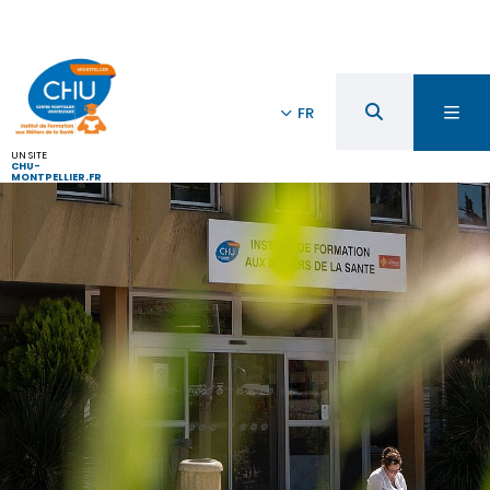
FR
UN SITE
CHU-
MONTPELLIER.FR