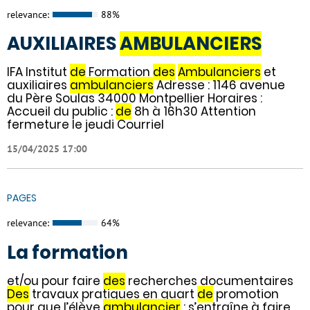
relevance:
88%
AUXILIAIRES
AMBULANCIERS
IFA Institut
de
Formation
des
Ambulanciers
et
auxiliaires
ambulanciers
Adresse : 1146 avenue
du Père Soulas 34000 Montpellier Horaires :
Accueil du public :
de
8h à 16h30 Attention
fermeture le jeudi Courriel
15/04/2025 17:00
PAGES
relevance:
64%
La formation
et/ou pour faire
des
recherches documentaires
Des
travaux pratiques en quart
de
promotion
pour que l’élève
ambulancier
: s’entraîne à faire