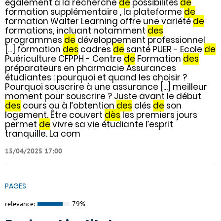
également à la recherche
de
possibilités
de
formation supplémentaire , la plateforme
de
formation Walter Learning offre une variété
de
formations, incluant notamment
des
programmes
de
développement professionnel
[...] formation
des
cadres
de
santé PUER - Ecole
de
Puériculture CFPPH - Centre
de
Formation
des
préparateurs en pharmacie Assurances
étudiantes : pourquoi et quand les choisir ?
Pourquoi souscrire à une assurance [...] meilleur
moment pour souscrire ? Juste avant le début
des
cours ou à l’obtention
des
clés
de
son
logement. Être couvert
dès
les premiers jours
permet
de
vivre sa vie étudiante l’esprit
tranquille. La com
15/04/2025 17:00
PAGES
relevance:
79%