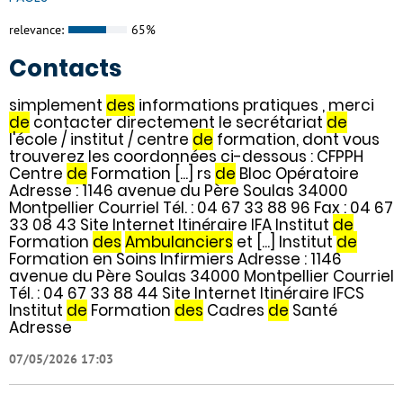
relevance:
65%
Contacts
simplement
des
informations pratiques , merci
de
contacter directement le secrétariat
de
l'école / institut / centre
de
formation, dont vous
trouverez les coordonnées ci-dessous : CFPPH
Centre
de
Formation [...] rs
de
Bloc Opératoire
Adresse : 1146 avenue du Père Soulas 34000
Montpellier Courriel Tél. : 04 67 33 88 96 Fax : 04 67
33 08 43 Site Internet Itinéraire IFA Institut
de
Formation
des
Ambulanciers
et [...] Institut
de
Formation en Soins Infirmiers Adresse : 1146
avenue du Père Soulas 34000 Montpellier Courriel
Tél. : 04 67 33 88 44 Site Internet Itinéraire IFCS
Institut
de
Formation
des
Cadres
de
Santé
Adresse
07/05/2026 17:03