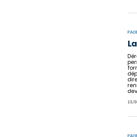
PAG
La
Dér
per
for
dép
dir
ren
dev
15/0
PAG