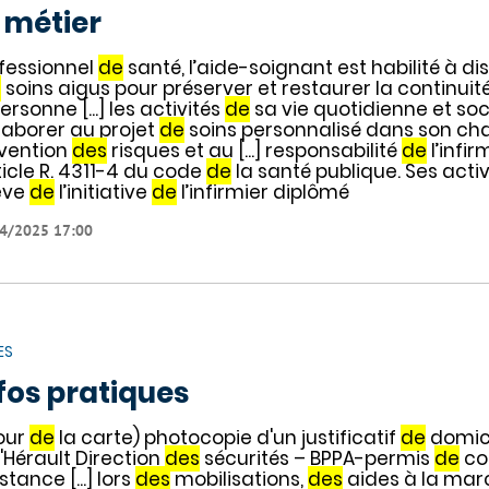
 métier
fessionnel
de
santé, l’aide-soignant est habilité à d
s
soins aigus pour préserver et restaurer la continuit
ersonne [...] les activités
de
sa vie quotidienne et soc
laborer au projet
de
soins personnalisé dans son c
vention
des
risques et au [...] responsabilité
de
l’infi
rticle R. 4311-4 du code
de
la santé publique. Ses activ
ève
de
l’initiative
de
l’infirmier diplômé
4/2025 17:00
ES
fos pratiques
our
de
la carte) photocopie d'un justificatif
de
domici
l'Hérault Direction
des
sécurités – BPPA-permis
de
co
stance [...] lors
des
mobilisations,
des
aides à la mar