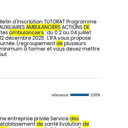
etin d'inscription TUTORAT Programme
AUXILIAIRES
AMBULANCIERS
ACTIONS
DE
ctes
ambulanciers
: du 0 2 au 04 juillet
t 12 décembre 2025 . L'IFA vous propose
 journée. (regroupement
de
plusieurs
nes minimum à former et vous devez mettre
out
relevance:
100%
ne entreprise privée Service
des
n établissement
de
santé Evolution
de