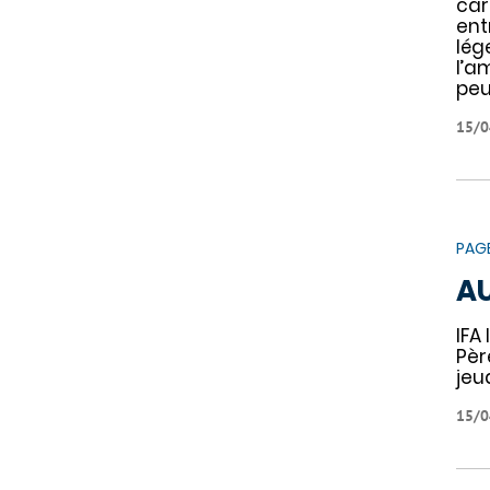
car
ent
lég
l’a
peu
15/0
PAG
AU
IFA 
Pèr
jeu
15/0