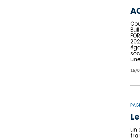
A
Cou
Bul
FOR
202
ég
soc
une
15/0
PAG
Le
un 
tra