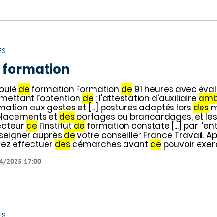
ES
 formation
oulé
de
formation Formation
de
91 heures avec éva
mettant l’obtention
de
: l'attestation d'auxiliaire
amb
mation aux gestes et [...] postures adaptés lors
des
m
lacements et
des
portages ou brancardages, et les r
ecteur
de
l’institut
de
formation constate [...] par l'e
seigner auprès
de
votre conseiller France Travail. A
ez effectuer
des
démarches avant
de
pouvoir exerc
4/2025 17:00
ES