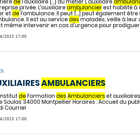
rière
de
l'auxiliaire [...] du métier L'auxiliaire
ambulanc
reprise privée. L’auxiliaire
ambulancier
est habilité à
er et
de
l’ambulance. Il peut [...] peut également être 
mbulance. Il est au service
des
malades, veille à leur c
t même intervenir en cas d'urgence pour prodiguer
4/2025 17:00
ES
XILIAIRES
AMBULANCIERS
Institut
de
Formation
des
Ambulanciers
et auxiliaire
e Soulas 34000 Montpellier Horaires : Accueil du publi
di Courriel
4/2025 17:00