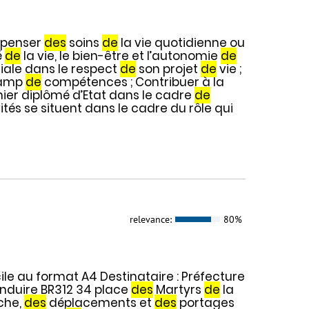
ispenser
des
soins
de
la vie quotidienne ou
é
de
la vie, le bien-être et l’autonomie
de
iale dans le respect
de
son projet
de
vie ;
hamp
de
compétences ; Contribuer à la
rmier diplômé d’Etat dans le cadre
de
ités se situent dans le cadre du rôle qui
relevance:
80%
le au format A4 Destinataire : Préfecture
nduire BR312 34 place
des
Martyrs
de
la
che,
des
déplacements et
des
portages