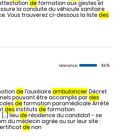
'attestation
de
formation aux gestes et
ssure la conduite du véhicule sanitaire
. Vous trouverez ci-dessous la liste
des
relevance:
86%
ation
de
l’auxiliaire
ambulancier
Décret
onnels pouvant être accomplis par
des
écoles
de
formation paramédicale Arrêté
nt
des
instituts
de
formation
...] lieu
de
résidence du candidat - se
om du médecin agrée ou sur leur site :
ertificat
de
non