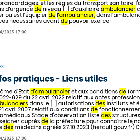
brancardages, et les règles du transport sanitaire. l
ns d’urgence
de
niveau [...] d’auxiliaire
ambulancier
a
er ou est l’équipier
de
l’ambulancier,
dans l’ambulance
ces nécessaires avant
de
pouvoir exercer
4/2025 17:00
ES
fos pratiques - Liens utiles
lôme d’Etat
d’ambulancier
et aux conditions
de
form
022-629 du 22 avril 2022 relatif aux actes professi
ulanciers
dans le [...] autorisations
des
instituts et 
21 avril 2007 relatif aux conditions
de
fonctionneme
amédicaux Stage d'observation Liste
des
structures [
seigner auprès
de
la préfecture pour connaître le n
te
des
médecins agréés 27.10.2023 (herault.gouv.fr) C
4/2025 17:00