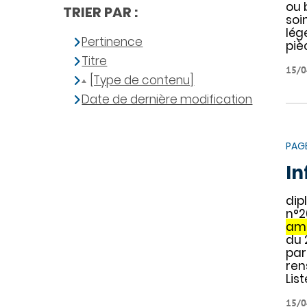
ou 
TRIER PAR :
soi
lég
Pertinence
piè
Titre
15/0
[Type de contenu]
Date de dernière modification
PAG
In
dip
n°2
amb
du 
par
ren
Lis
15/0