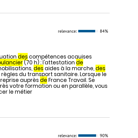
relevance:
84%
luation
des
compétences acquises
ulancier
(70 h) ; l'attestation
de
obilisations,
des
aides à la marche,
des
ègles du transport sanitaire. Lorsque le
ntreprise auprès
de
France Travail. Se
près votre formation ou en parallèle, vous
er le métier
relevance:
90%