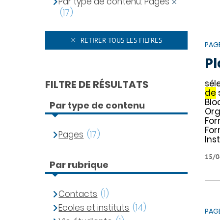
Par type de contenu: Pages
(17)
RETIRER TOUS LES FILTRES
PAG
Pl
FILTRE DE RÉSULTATS
sél
de
Blo
Par type de contenu
Org
For
For
Pages
(17)
Ins
15/0
Par rubrique
Contacts
(1)
Ecoles et instituts
(14)
PAG