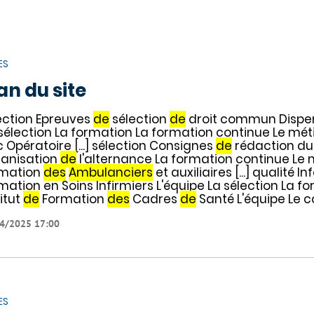
ES
an du site
ection Epreuves
de
sélection
de
droit commun Dispen
sélection La formation La formation continue Le métie
c Opératoire [...] sélection Consignes
de
rédaction du 
anisation
de
l'alternance La formation continue Le m
mation
des
Ambulanciers
et auxiliaires [...] qualité 
mation en Soins Infirmiers L'équipe La sélection La f
titut
de
Formation
des
Cadres
de
Santé L'équipe Le 
4/2025 17:00
ES