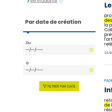
Vie étudiante
(1)
Le
pro
de
Par date de création
la p
Col
pré
l’a
Du
rel
15/0
à
PAG
FILTRER PAR DATE
In
ret
de
rési