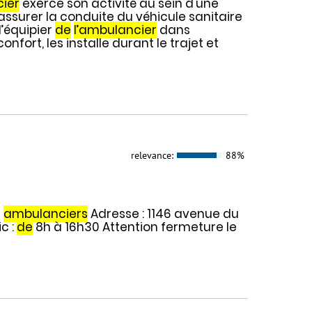
ier
exerce son activité au sein d'une
 assurer la conduite du véhicule sanitaire
l’équipier
de
l’ambulancier
dans
onfort, les installe durant le trajet et
relevance:
88%
s
ambulanciers
Adresse : 1146 avenue du
c :
de
8h à 16h30 Attention fermeture le