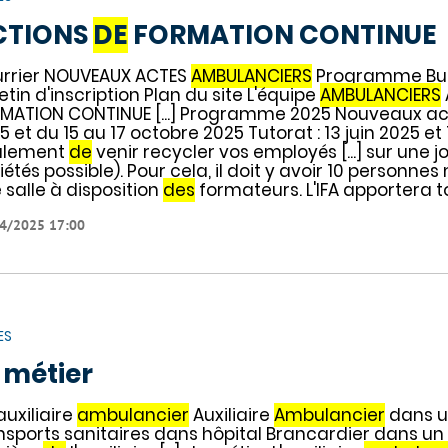
CTIONS
DE
FORMATION CONTINUE
rrier NOUVEAUX ACTES
AMBULANCIERS
Programme Bull
letin d'inscription Plan du site L'équipe
AMBULANCIERS
MATION CONTINUE [...] Programme 2025 Nouveaux a
5 et du 15 au 17 octobre 2025 Tutorat : 13 juin 2025 e
alement
de
venir recycler vos employés [...] sur une
iétés possible). Pour cela, il doit y avoir 10 person
 salle à disposition
des
formateurs. L'IFA apportera t
4/2025 17:00
ES
 métier
auxiliaire
ambulancier
Auxiliaire
Ambulancier
dans u
nsports sanitaires dans hôpital Brancardier dans u