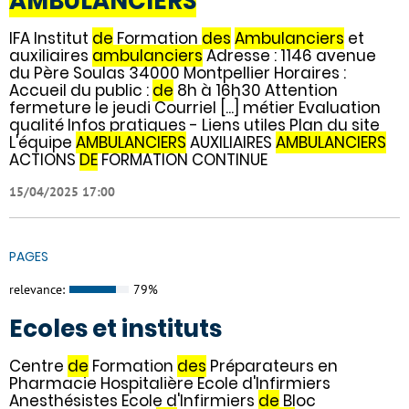
AMBULANCIERS
IFA Institut
de
Formation
des
Ambulanciers
et
auxiliaires
ambulanciers
Adresse : 1146 avenue
du Père Soulas 34000 Montpellier Horaires :
Accueil du public :
de
8h à 16h30 Attention
fermeture le jeudi Courriel [...] métier Evaluation
qualité Infos pratiques - Liens utiles Plan du site
L'équipe
AMBULANCIERS
AUXILIAIRES
AMBULANCIERS
ACTIONS
DE
FORMATION CONTINUE
15/04/2025 17:00
PAGES
relevance:
79%
Ecoles et instituts
Centre
de
Formation
des
Préparateurs en
Pharmacie Hospitalière Ecole d'Infirmiers
Anesthésistes Ecole d'Infirmiers
de
Bloc