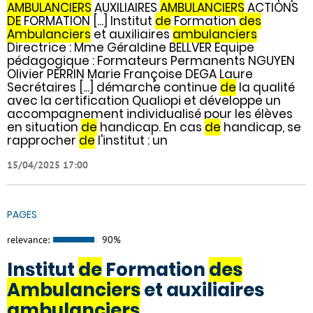
AMBULANCIERS
AUXILIAIRES
AMBULANCIERS
ACTIONS
DE
FORMATION [...] Institut
de
Formation
des
Ambulanciers
et auxiliaires
ambulanciers
Directrice : Mme Géraldine BELLVER Equipe
pédagogique : Formateurs Permanents NGUYEN
Olivier PERRIN Marie Françoise DEGA Laure
Secrétaires [...] démarche continue
de
la qualité
avec la certification Qualiopi et développe un
accompagnement individualisé pour les élèves
en situation
de
handicap. En cas
de
handicap, se
rapprocher
de
l'institut : un
15/04/2025 17:00
PAGES
relevance:
90%
Institut
de
Formation
des
Ambulanciers
et auxiliaires
ambulanciers