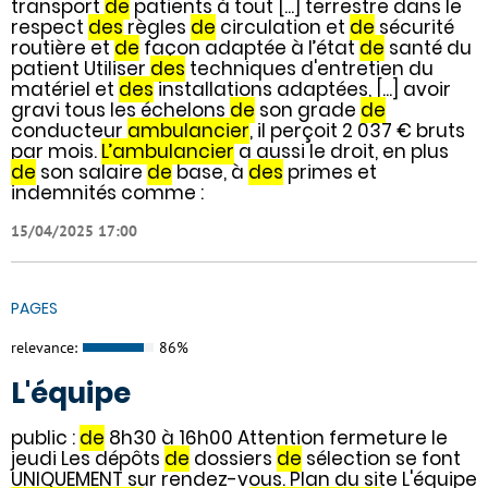
transport
de
patients à tout [...] terrestre dans le
respect
des
règles
de
circulation et
de
sécurité
routière et
de
façon adaptée à l’état
de
santé du
patient Utiliser
des
techniques d'entretien du
matériel et
des
installations adaptées, [...] avoir
gravi tous les échelons
de
son grade
de
conducteur
ambulancier
, il perçoit 2 037 € bruts
par mois.
L’ambulancier
a aussi le droit, en plus
de
son salaire
de
base, à
des
primes et
indemnités comme :
15/04/2025 17:00
PAGES
relevance:
86%
L'équipe
public :
de
8h30 à 16h00 Attention fermeture le
jeudi Les dépôts
de
dossiers
de
sélection se font
UNIQUEMENT sur rendez-vous. Plan du site L'équipe