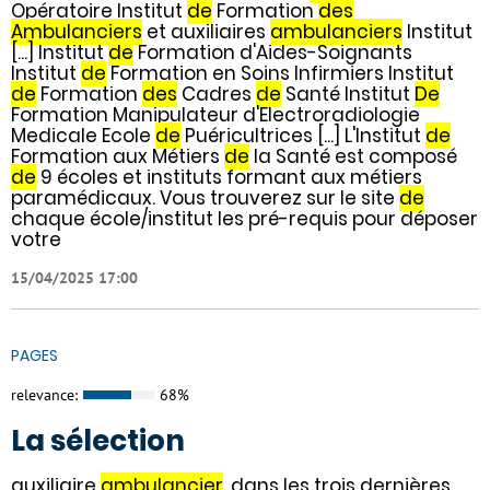
Opératoire Institut
de
Formation
des
Ambulanciers
et auxiliaires
ambulanciers
Institut
[...] Institut
de
Formation d'Aides-Soignants
Institut
de
Formation en Soins Infirmiers Institut
de
Formation
des
Cadres
de
Santé Institut
De
Formation Manipulateur d'Electroradiologie
Medicale Ecole
de
Puéricultrices [...] L'Institut
de
Formation aux Métiers
de
la Santé est composé
de
9 écoles et instituts formant aux métiers
paramédicaux. Vous trouverez sur le site
de
chaque école/institut les pré-requis pour déposer
votre
15/04/2025 17:00
PAGES
relevance:
68%
La sélection
auxiliaire
ambulancier
, dans les trois dernières