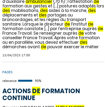
d'auxiliaire
ambulancier
(70 h) ; l'attestation
de
formation aux gestes et [...] postures adaptés lors
des
mobilisations,
des
aides à la marche,
des
déplacements et
des
portages ou
brancardages, et les règles du transport
sanitaire. Lorsque le directeur
de
l’institut
de
formation constate [...] par l'entreprise auprès
de
France Travail. Se renseigner auprès
de
votre
conseiller France Travail. Après votre formation
ou en parallèle, vous devez effectuer
des
démarches avant
de
pouvoir exercer le métier
15/04/2025 17:00
PAGES
relevance:
90%
ACTIONS
DE
FORMATION
CONTINUE