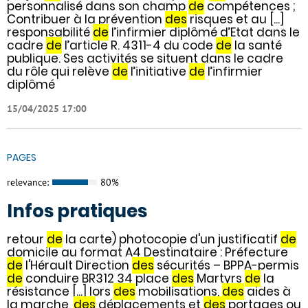
personnalisé dans son champ
de
compétences ;
Contribuer à la prévention
des
risques et au [...]
responsabilité
de
l’infirmier diplômé d’Etat dans le
cadre
de
l’article R. 4311-4 du code
de
la santé
publique. Ses activités se situent dans le cadre
du rôle qui relève
de
l’initiative
de
l’infirmier
diplômé
15/04/2025 17:00
PAGES
relevance:
80%
Infos pratiques
retour
de
la carte) photocopie d'un justificatif
de
domicile au format A4 Destinataire : Préfecture
de
l'Hérault Direction
des
sécurités – BPPA-permis
de
conduire BR312 34 place
des
Martyrs
de
la
résistance [...] lors
des
mobilisations,
des
aides à
la marche,
des
déplacements et
des
portages ou