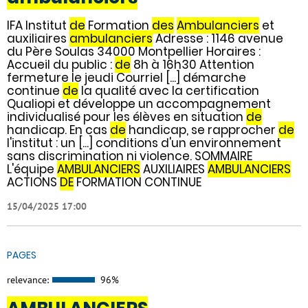
IFA Institut
de
Formation
des
Ambulanciers
et
auxiliaires
ambulanciers
Adresse : 1146 avenue
du Père Soulas 34000 Montpellier Horaires :
Accueil du public :
de
8h à 16h30 Attention
fermeture le jeudi Courriel [...] démarche
continue
de
la qualité avec la certification
Qualiopi et développe un accompagnement
individualisé pour les élèves en situation
de
handicap. En cas
de
handicap, se rapprocher
de
l'institut : un [...] conditions d'un environnement
sans discrimination ni violence. SOMMAIRE
L'équipe
AMBULANCIERS
AUXILIAIRES
AMBULANCIERS
ACTIONS
DE
FORMATION CONTINUE
15/04/2025 17:00
PAGES
relevance:
96%