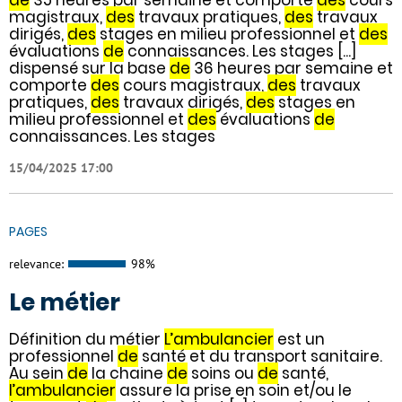
de
35 heures par semaine et comporte
des
cours
magistraux,
des
travaux pratiques,
des
travaux
dirigés,
des
stages en milieu professionnel et
des
évaluations
de
connaissances. Les stages [...]
dispensé sur la base
de
36 heures par semaine et
comporte
des
cours magistraux,
des
travaux
pratiques,
des
travaux dirigés,
des
stages en
milieu professionnel et
des
évaluations
de
connaissances. Les stages
15/04/2025 17:00
PAGES
relevance:
98%
Le métier
Définition du métier
L’ambulancier
est un
professionnel
de
santé et du transport sanitaire.
Au sein
de
la chaine
de
soins ou
de
santé,
l’ambulancier
assure la prise en soin et/ou le