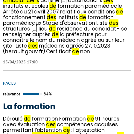
ambulanciers
dans le [...] autorisations
des
instituts et écoles
de
formation paramédicale
Arrêté du 21 avril 2007 relatif aux conditions
de
fonctionnement
des
instituts
de
formation
paramédicaux Stage d'observation Liste
des
structures [...] lieu
de
résidence du candidat - se
renseigner auprès
de
la préfecture pour
connaître le nom du médecin agrée ou sur leur
site : Liste
des
médecins agréés 27.10.2023
(herault.gouv.fr) Certificat
de
non
15/04/2025 17:00
PAGES
relevance:
84%
La formation
Déroulé
de
formation Formation
de
91 heures
avec évaluation
des
compétences acquises
permettant l’obtention
de
: l'attestation