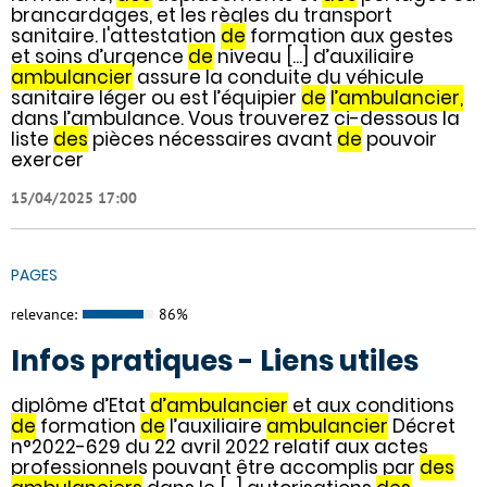
brancardages, et les règles du transport
sanitaire. l'attestation
de
formation aux gestes
et soins d’urgence
de
niveau [...] d’auxiliaire
ambulancier
assure la conduite du véhicule
sanitaire léger ou est l’équipier
de
l’ambulancier,
dans l’ambulance. Vous trouverez ci-dessous la
liste
des
pièces nécessaires avant
de
pouvoir
exercer
15/04/2025 17:00
PAGES
relevance:
86%
Infos pratiques - Liens utiles
diplôme d’Etat
d’ambulancier
et aux conditions
de
formation
de
l’auxiliaire
ambulancier
Décret
n°2022-629 du 22 avril 2022 relatif aux actes
professionnels pouvant être accomplis par
des