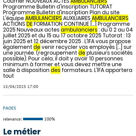
Courrier NOUVEAUX ACTES
AMBULANCIERS
Programme Bulletin d'inscription TUTORAT
Programme Bulletin d'inscription Plan du site
L'équipe
AMBULANCIERS
AUXILIAIRES
AMBULANCIERS
ACTIONS
DE
FORMATION CONTINUE [...] Programme
2025 Nouveaux actes
ambulanciers
: du 0 2 au 04
juillet 2025 et du 15 au 17 octobre 2025 Tutorat : 13
juin 2025 et 12 décembre 2025 . L'IFA vous propose
également
de
venir recycler vos employés [...] sur
une journée. (regroupement
de
plusieurs sociétés
possible). Pour cela, il doit y avoir 10 personnes
minimum à former et vous devez mettre une
salle à disposition
des
formateurs. L'IFA apportera
tout
15/04/2025 17:00
PAGES
relevance:
100%
Le métier