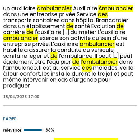
un auxiliaire
ambulancier
Auxiliaire
Ambulancier
dans une entreprise privée Service
des
transports sanitaires dans hôpital Brancardier
dans un établissement
de
santé Evolution
de
carrière
de
l'auxiliaire [...] du métier L'auxiliaire
ambulancier
exerce son activité au sein d'une
entreprise privée. L’auxiliaire
ambulancier
est
habilité à assurer la conduite du véhicule
sanitaire léger et
de
l’ambulance. Il peut [...] peut
également être l’équipier
de
l’ambulancier
dans
l’ambulance. Il est au service
des
malades, veille
à leur confort, les installe durant le trajet et peut
même intervenir en cas d'urgence pour
prodiguer
15/04/2025 17:00
PAGES
relevance:
88%