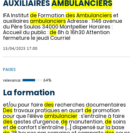
AUXILIAIRES
AMBULANCIERS
IFA Institut
de
Formation
des
Ambulanciers
et
auxiliaires
ambulanciers
Adresse : 1146 avenue
du Père Soulas 34000 Montpellier Horaires :
Accueil du public :
de
8h à 16h30 Attention
fermeture le jeudi Courriel
15/04/2025 17:00
PAGES
relevance:
64%
La formation
et/ou pour faire
des
recherches documentaires
Des
travaux pratiques en quart
de
promotion
pour que l’élève
ambulancier
: s’entraîne à faire
des
gestes d’urgence,
de
manutention,
de
soins
et
de
confort s’entraîne [...] dispensé sur la base