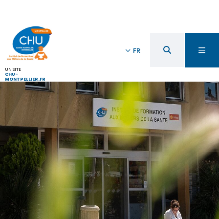
FR
UN SITE
CHU-
MONTPELLIER.FR