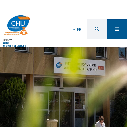
FR
UN SITE
CHU-
MONTPELLIER.FR