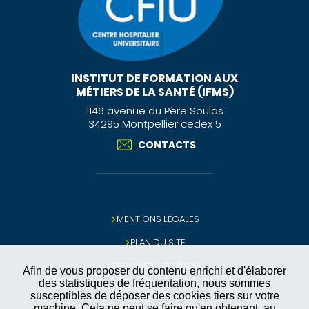
INSTITUT DE FORMATION AUX
MÉTIERS DE LA SANTÉ (IFMS)
1146 avenue du Père Soulas
34295 Montpellier cedex 5
CONTACTS
MENTIONS LÉGALES
PLAN DU SITE
RÈGLEMENT INTÉRIEUR
Afin de vous proposer du contenu enrichi et d'élaborer
des statistiques de fréquentation, nous sommes
GESTION DES COOKIES
susceptibles de déposer des cookies tiers sur votre
machine. Cela ne peut se faire qu'en obtenant, au