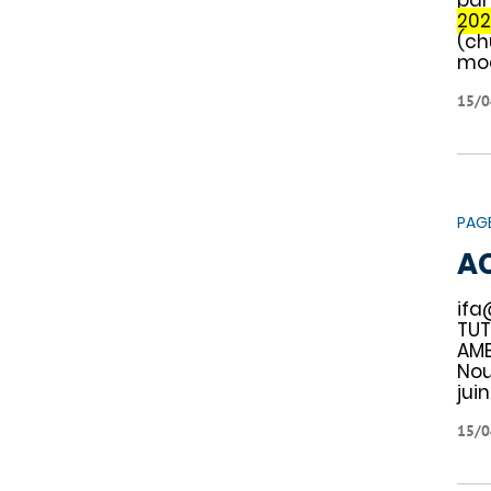
202
(ch
mod
15/0
PAG
A
ifa
TUT
AMB
Nou
jui
15/0