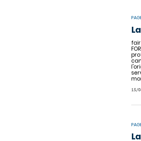
PAG
La
fai
FO
pro
can
l'o
ser
mon
15/0
PAG
La