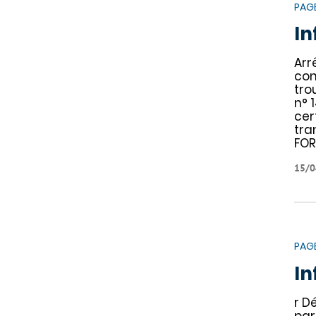
PAG
In
Arr
con
tro
n° 
cer
tra
FOR
15/0
PAG
In
r D
par