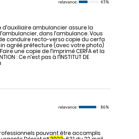
relevance:
43%
te d’auxiliaire ambulancier assure la
e l’ambulancier, dans l’ambulance. Vous
s de conduire recto-verso copie du cerfa
in agréé préfecture (avec votre photo)
 Faire une copie de l’imprimé CERFA et la
TION : Ce n’est pas à l’INSTITUT DE
u
relevance:
86%
professionnels pouvant être accomplis
 urgente Décret n°
2022
-631 du 22 avril