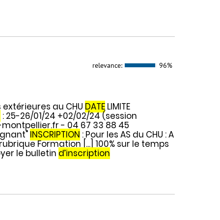
relevance:
96%
 extérieures au CHU
DATE
LIMITE
S
: 25-26/01/24 +02/02/24 (session
montpellier.fr - 04 67 33 88 45
ignant"
INSCRIPTION
: Pour les AS du CHU : A
rubrique Formation [...] 100% sur le temps
yer le bulletin
d’inscription