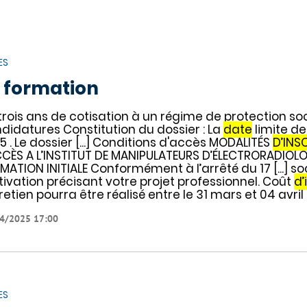
ES
 formation
trois ans de cotisation à un régime de protection soc
didatures Constitution du dossier : La
date
limite de
5 . Le dossier [...] Conditions d'accès MODALITÉS
D’INS
CCÈS A L’INSTITUT DE MANIPULATEURS D’ÉLECTRORADIOL
MATION INITIALE Conformément à l’arrêté du 17 [...] soc
ivation précisant votre projet professionnel. Coût
d’
retien pourra être réalisé entre le 31 mars et 04 avril
4/2025 17:00
ES