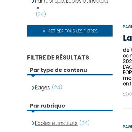
Par rubrique: Ecoles et instituts
(24)
PAG
RETIRER TOUS LES FILTRES
La
de 
can
FILTRE DE RÉSULTATS
202
L’A
Par type de contenu
FOR
mot
ent
Pages
(24)
15/0
Par rubrique
Ecoles et instituts
(24)
PAG