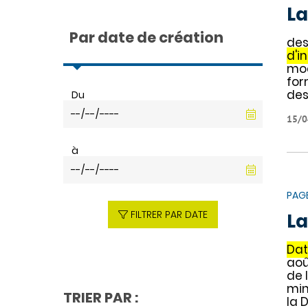
La
Par date de création
des
d'i
mod
for
des
Du
15/0
à
PAG
FILTRER PAR DATE
La
Dat
aoû
de 
min
TRIER PAR :
la 