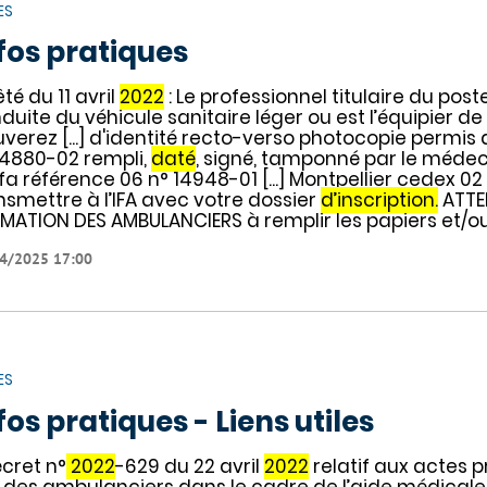
ES
fos pratiques
êté du 11 avril
2022
: Le professionnel titulaire du pos
duite du véhicule sanitaire léger ou est l’équipier d
uverez [...] d'identité recto-verso photocopie permi
14880-02 rempli,
daté
, signé, tamponné par le médec
fa référence 06 n° 14948-01 [...] Montpellier cedex 02
nsmettre à l’IFA avec votre dossier
d’inscription.
ATTEN
MATION DES AMBULANCIERS à remplir les papiers et/o
4/2025 17:00
ES
fos pratiques - Liens utiles
écret n°
2022
-629 du 22 avril
2022
relatif aux actes 
 des ambulanciers dans le cadre de l’aide médicale