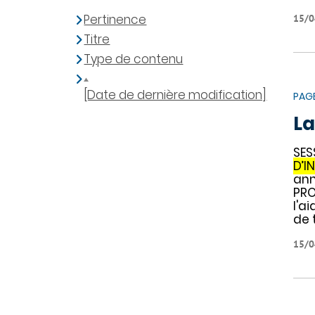
Pertinence
15/0
Titre
Type de contenu
[Date de dernière modification]
PAG
La
SES
D’I
ann
PRO
l'a
de 
15/0