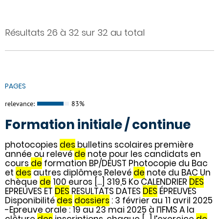
Résultats 26 à 32 sur 32 au total
PAGES
relevance:
83%
Formation initiale / continue
photocopies
des
bulletins scolaires première
année ou relevé
de
note pour les candidats en
cours
de
formation BP/DEUST Photocopie du Bac
et
des
autres diplômes Relevé
de
note du BAC Un
chèque
de
100 euros [...] 319,5 Ko CALENDRIER
DES
EPREUVES ET
DES
RESULTATS DATES
DES
ÉPREUVES
Disponibilité
des
dossiers
: 3 février au 11 avril 2025
-Epreuve orale : 19 au 23 mai 2025 à l’IFMS A la
clôture
des
inscriptions, chaque [...] l’exercice
de