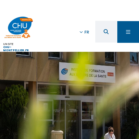
FR
UN SITE
CHU-
MONTPELLIER.FR