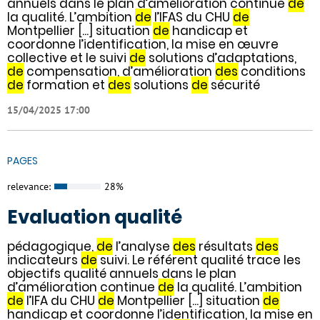
annuels dans le plan d’amélioration continue
de
la qualité. L’ambition
de
l’IFAS du CHU
de
Montpellier [...] situation
de
handicap et
coordonne l’identification, la mise en œuvre
collective et le suivi
de
solutions d’adaptations,
de
compensation, d’amélioration
des
conditions
de
formation et
des
solutions
de
sécurité
15/04/2025 17:00
PAGES
relevance:
28%
Evaluation qualité
pédagogique,
de
l’analyse
des
résultats
des
indicateurs
de
suivi. Le référent qualité trace les
objectifs qualité annuels dans le plan
d’amélioration continue
de
la qualité. L’ambition
de
l’IFA du CHU
de
Montpellier [...] situation
de
handicap et coordonne l’identification, la mise en