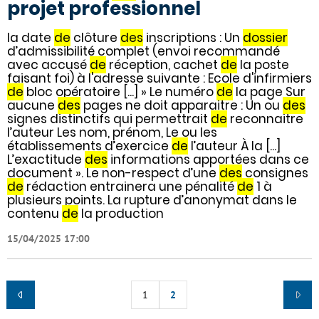
projet professionnel
la date
de
clôture
des
inscriptions : Un
dossier
d’admissibilité complet (envoi recommandé
avec accusé
de
réception, cachet
de
la poste
faisant foi) à l'adresse suivante : Ecole d'infirmiers
de
bloc opératoire [...] » Le numéro
de
la page Sur
aucune
des
pages ne doit apparaitre : Un ou
des
signes distinctifs qui permettrait
de
reconnaitre
l’auteur Les nom, prénom, Le ou les
établissements d’exercice
de
l’auteur À la [...]
L’exactitude
des
informations apportées dans ce
document ». Le non-respect d’une
des
consignes
de
rédaction entrainera une pénalité
de
1 à
plusieurs points. La rupture d’anonymat dans le
contenu
de
la production
15/04/2025 17:00
1
2