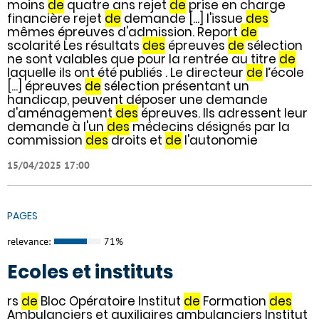
moins
de
quatre ans rejet
de
prise en charge
financière rejet
de
demande [...] l'issue
des
mêmes épreuves d'admission. Report
de
scolarité Les résultats
des
épreuves
de
sélection
ne sont valables que pour la rentrée au titre
de
laquelle ils ont été publiés . Le directeur
de
l’école
[...] épreuves
de
sélection présentant un
handicap, peuvent déposer une demande
d'aménagement
des
épreuves. Ils adressent leur
demande à l'un
des
médecins désignés par la
commission
des
droits et
de
l'autonomie
15/04/2025 17:00
PAGES
relevance:
71%
Ecoles et instituts
rs
de
Bloc Opératoire Institut
de
Formation
des
Ambulanciers et auxiliaires ambulanciers Institut