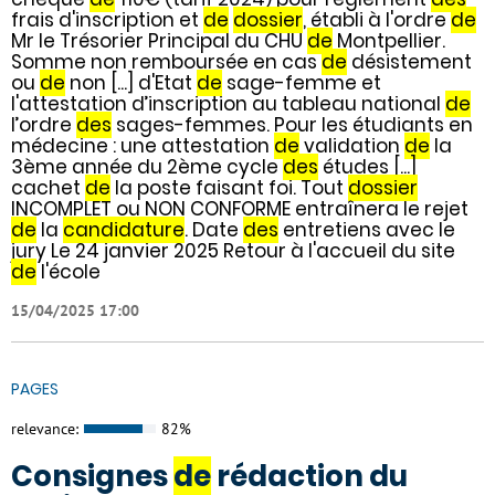
frais d'inscription et
de
dossier
, établi à l'ordre
de
Mr le Trésorier Principal du CHU
de
Montpellier.
Somme non remboursée en cas
de
désistement
ou
de
non [...] d'Etat
de
sage-femme et
l'attestation d’inscription au tableau national
de
l’ordre
des
sages-femmes. Pour les étudiants en
médecine : une attestation
de
validation
de
la
3ème année du 2ème cycle
des
études [...]
cachet
de
la poste faisant foi. Tout
dossier
INCOMPLET ou NON CONFORME entraînera le rejet
de
la
candidature
. Date
des
entretiens avec le
jury Le 24 janvier 2025 Retour à l'accueil du site
de
l'école
15/04/2025 17:00
PAGES
relevance:
82%
Consignes
de
rédaction du