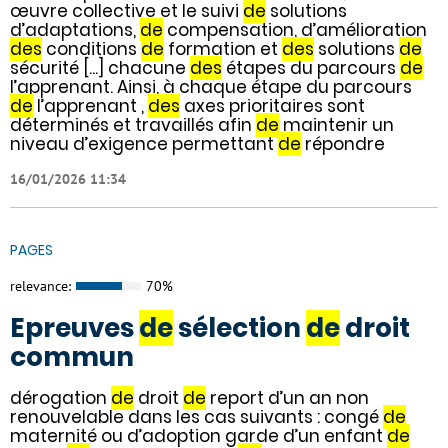
œuvre collective et le suivi
de
solutions
d’adaptations,
de
compensation, d’amélioration
des
conditions
de
formation et
des
solutions
de
sécurité [...] chacune
des
étapes du parcours
de
l’apprenant. Ainsi, à chaque étape du parcours
de
l’apprenant ,
des
axes prioritaires sont
déterminés et travaillés afin
de
maintenir un
niveau d’exigence permettant
de
répondre
16/01/2026 11:34
PAGES
relevance:
70%
Epreuves
de
sélection
de
droit
commun
dérogation
de
droit
de
report d’un an non
renouvelable dans les cas suivants : congé
de
maternité ou d’adoption garde d’un enfant
de