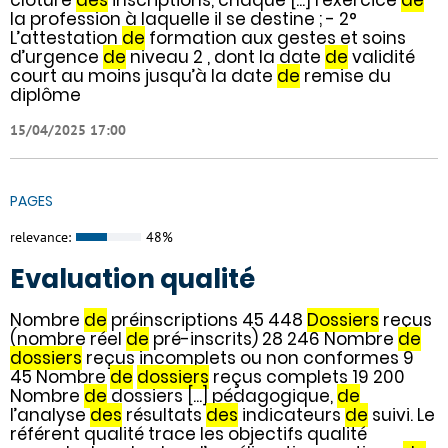
la profession à laquelle il se destine ; - 2°
L’attestation
de
formation aux gestes et soins
d’urgence
de
niveau 2 , dont la date
de
validité
court au moins jusqu’à la date
de
remise du
diplôme
15/04/2025 17:00
PAGES
relevance:
48%
Evaluation qualité
Nombre
de
préinscriptions 45 448
Dossiers
reçus
(nombre réel
de
pré-inscrits) 28 246 Nombre
de
dossiers
reçus incomplets ou non conformes 9
45 Nombre
de
dossiers
reçus complets 19 200
Nombre
de
dossiers [...] pédagogique,
de
l’analyse
des
résultats
des
indicateurs
de
suivi. Le
référent qualité trace les objectifs qualité