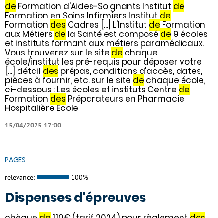
de
Formation d'Aides-Soignants Institut
de
Formation en Soins Infirmiers Institut
de
Formation
des
Cadres [...] L'Institut
de
Formation
aux Métiers
de
la Santé est composé
de
9 écoles
et instituts formant aux métiers paramédicaux.
Vous trouverez sur le site
de
chaque
école/institut les pré-requis pour déposer votre
[...] détail
des
prépas, conditions d'accès, dates,
pièces à fournir, etc. sur le site
de
chaque école,
ci-dessous : Les écoles et instituts Centre
de
Formation
des
Préparateurs en Pharmacie
Hospitalière Ecole
15/04/2025 17:00
PAGES
relevance:
100%
Dispenses d'épreuves
chèque
de
110€ (tarif 2024) pour règlement
des