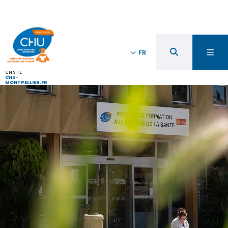
FR
UN SITE
CHU-
MONTPELLIER.FR