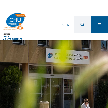
FR
UN SITE
CHU-
MONTPELLIER.FR