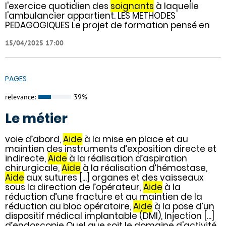
l'exercice quotidien des
soignants
à laquelle
l'ambulancier appartient. LES METHODES
PEDAGOGIQUES Le projet de formation pensé en
15/04/2025 17:00
PAGES
relevance:
39%
Le métier
voie d’abord,
Aide
à la mise en place et au
maintien des instruments d’exposition directe et
indirecte,
Aide
à la réalisation d’aspiration
chirurgicale,
Aide
à la réalisation d’hémostase,
Aide
aux sutures [...] organes et des vaisseaux
sous la direction de l’opérateur,
Aide
à la
réduction d’une fracture et au maintien de la
réduction au bloc opératoire,
Aide
à la pose d’un
dispositif médical implantable (DMI), Injection [...]
d’endoscopie Quel que soit le domaine d'activité,