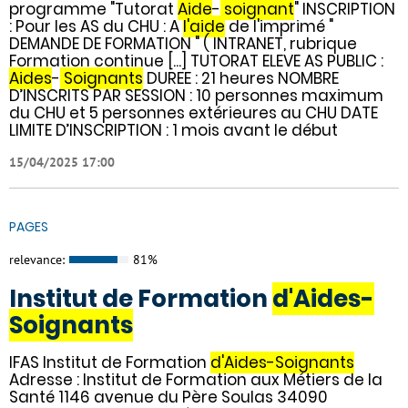
programme "Tutorat
Aide
-
soignant
" INSCRIPTION
: Pour les AS du CHU : A
l'aide
de l'imprimé "
DEMANDE DE FORMATION " ( INTRANET, rubrique
Formation continue [...] TUTORAT ELEVE AS PUBLIC :
Aides
-
Soignants
DUREE : 21 heures NOMBRE
D’INSCRITS PAR SESSION : 10 personnes maximum
du CHU et 5 personnes extérieures au CHU DATE
LIMITE D’INSCRIPTION : 1 mois avant le début
15/04/2025 17:00
PAGES
relevance:
81%
Institut de Formation
d'Aides-
Soignants
IFAS Institut de Formation
d'Aides-Soignants
Adresse : Institut de Formation aux Métiers de la
Santé 1146 avenue du Père Soulas 34090