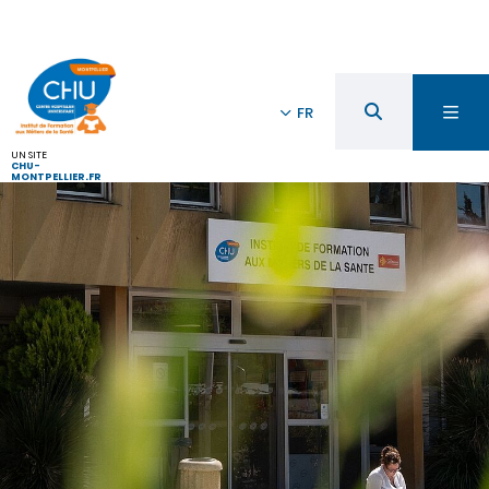
FR
UN SITE
CHU-
MONTPELLIER.FR