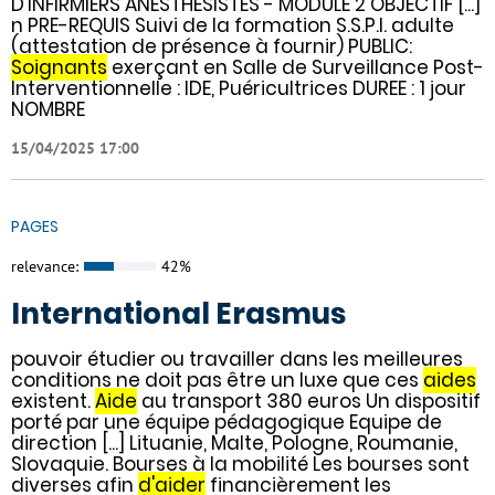
D'INFIRMIERS ANESTHESISTES - MODULE 2 OBJECTIF [...]
n PRE-REQUIS Suivi de la formation S.S.P.I. adulte
(attestation de présence à fournir) PUBLIC:
Soignants
exerçant en Salle de Surveillance Post-
Interventionnelle : IDE, Puéricultrices DUREE : 1 jour
NOMBRE
15/04/2025 17:00
PAGES
relevance:
42%
International Erasmus
pouvoir étudier ou travailler dans les meilleures
conditions ne doit pas être un luxe que ces
aides
existent.
Aide
au transport 380 euros Un dispositif
porté par une équipe pédagogique Equipe de
direction [...] Lituanie, Malte, Pologne, Roumanie,
Slovaquie. Bourses à la mobilité Les bourses sont
diverses afin
d'aider
financièrement les