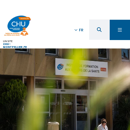
FR
UN SITE
CHU-
MONTPELLIER.FR