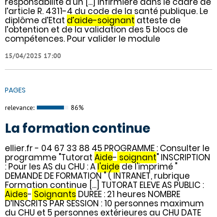
responsabilité d’un [...] infirmière dans le cadre de
l’article R. 4311-4 du code de la santé publique. Le
diplôme d’Etat
d’aide-soignant
atteste de
l’obtention et de la validation des 5 blocs de
compétences. Pour valider le module
15/04/2025 17:00
PAGES
relevance:
86%
La formation continue
ellier.fr - 04 67 33 88 45 PROGRAMME : Consulter le
programme "Tutorat
Aide
-
soignant
" INSCRIPTION
: Pour les AS du CHU : A
l'aide
de l'imprimé "
DEMANDE DE FORMATION " ( INTRANET, rubrique
Formation continue [...] TUTORAT ELEVE AS PUBLIC :
Aides
-
Soignants
DUREE : 21 heures NOMBRE
D’INSCRITS PAR SESSION : 10 personnes maximum
du CHU et 5 personnes extérieures au CHU DATE