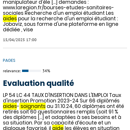
manipulateur d'éle [...] demandes :
www.laregion.fr/bourses-etudes-sanitaires-
sociales Recherche d'un emploi étudiant Les
aides
pour la recherche d'un emploi étudiant :
Jobaviz, sous forme d'une plateforme en ligne
dédiée , vise
15/04/2025 17:00
PAGES
relevance:
34%
Evaluation qualité
LP 54 LC 44 TAUX D'INSERTION DANS L'EMPLOI Taux
d'insertion Promotion 2023-24 Sur 66 diplômés
aides
-
soignants
au 31.10.24, 60 diplômes ont été
retirés soit 60 questionnaires remplis (soit 91 %
des diplômes [...] et adaptées à ses besoins et à
sa situation. Par sa capacité d’écoute et un
dialogue favorisé, il
aide
les élèves en situation