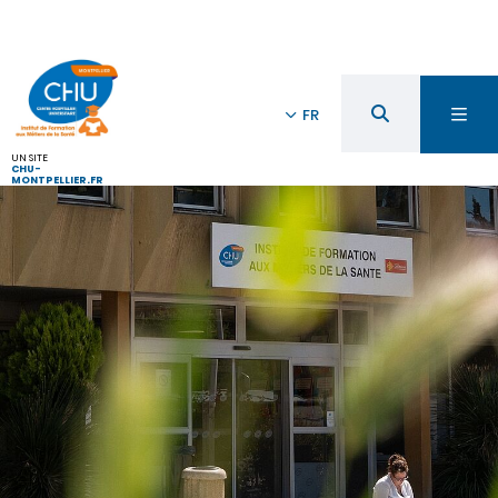
FR
UN SITE
CHU-
MONTPELLIER.FR