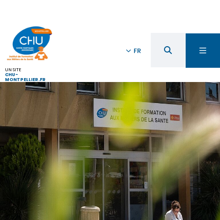
FR
UN SITE
CHU-
MONTPELLIER.FR