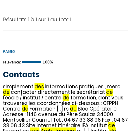
Résultats 1 à 1 sur 1 au total
PAGES
relevance:
100%
Contacts
simplement
des
informations pratiques , merci
de
contacter directement le secrétariat
de
l'école / institut / centre
de
formation, dont vous
trouverez les coordonnées ci-dessous : CFPPH
Centre
de
Formation [...] rs
de
Bloc Opératoire
Adresse : 1146 avenue du Père Soulas 34000
Montpellier Courriel Tél. : 04 67 33 88 96 Fax : 04 67
33 08 43 Site Internet Itinéraire IFA Institut
de
Formation
des
Ambulanciers
et [...] Institut
de