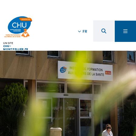
FR
UN SITE
CHU-
MONTPELLIER.FR